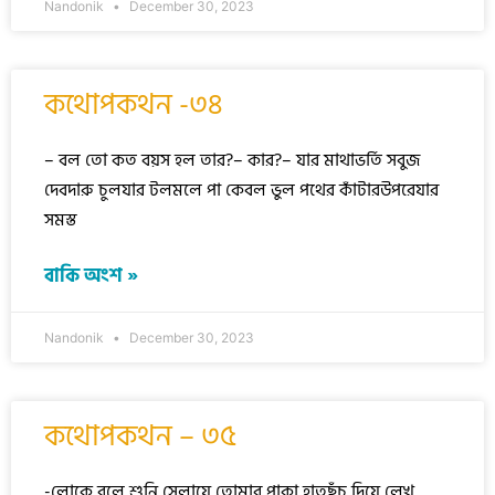
Nandonik
December 30, 2023
কথোপকথন -৩৪
– বল তো কত বয়স হল তার?– কার?– যার মাথাভর্তি সবুজ
দেবদারু চুলযার টলমলে পা কেবল ভুল পথের কাঁটারউপরেযার
সমস্ত
বাকি অংশ »
Nandonik
December 30, 2023
কথোপকথন – ৩৫
-লোকে বলে শুনি সেলায়ে তোমার পাকা হাতছুঁচ দিয়ে লেখ