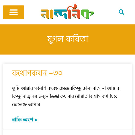
Skip
to
content
আমাদের ঘর
কবি ও কবিতা
বিষয়ভিত্তিক কবিতা
অনুবাদ কবিতা
শিশু-কিশোর
আবহ সঙ্গীত
যুগল কবিতা
P
P
P
কথোপকথন –৩০
a
a
a
g
g
g
e
e
e
তুমি আমার সর্বনাশ করেছ শুভঙ্করকিচ্ছু ভাল লাগে না আমার
কিচ্ছু নাজ্বলন্ত উনুনে ভিজা কয়লার ধোঁয়াআর শ্বাস কষ্ট ঘিরে
ফেলেছে আমার
বাকি অংশ »