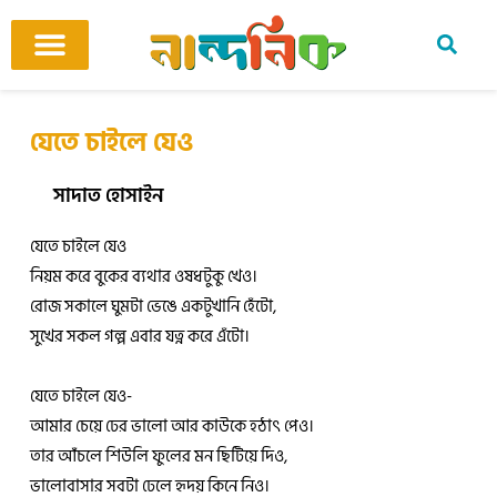
Skip
to
content
আমাদের ঘর
কবি ও কবিতা
বিষয়ভিত্তিক কবিতা
অনুবাদ কবিতা
শিশু-কিশোর
আবহ সঙ্গীত
যেতে চাইলে যেও
সাদাত হোসাইন
যেতে চাইলে যেও
নিয়ম করে বুকের ব্যথার ওষধটুকু খেও।
রোজ সকালে ঘুমটা ভেঙে একটুখানি হেঁটো,
সুখের সকল গল্প এবার যত্ন করে এঁটো।
যেতে চাইলে যেও-
আমার চেয়ে ঢের ভালো আর কাউকে হঠাৎ পেও।
তার আঁচলে শিউলি ফুলের মন ছিটিয়ে দিও,
ভালোবাসার সবটা ঢেলে হৃদয় কিনে নিও।