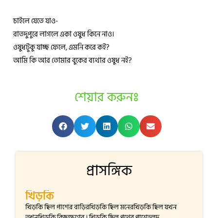
চাইলে যেতে যাও-
রাতদুপুরে লাগলে একা ওষুধ কিনে নাও।
ওষুধটুকু যাচ্ছ ফেলে, এমনি করে কই?
আমি কি আর তোমার বুকের ব্যথার ওষুধ নই?
শেয়ার করুনঃ
প্রাসঙ্গিক
খিড়কি
খিড়কি ছিল পাশের বাড়িরখিড়কি ছিল মনেরখিড়কি ছিল যখন
তখনখিড়কি কিছুক্ষণের । খিড়কি ছিল পথের পাশেহলুদ