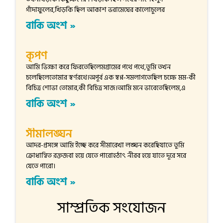
গাঁদাফুলের,খিড়কি ছিল আকাশ ভরামেঘের কালোচুলের
বাকি অংশ »
কৃপণ
আমি ভিক্ষা করে ফিরতেছিলেমগ্রামের পথে পথে,তুমি তখন
চলেছিলেতোমার স্বর্ণরথে।অপূর্ব এক স্বপ্ন-সমলাগতেছিল চক্ষে মম-কী
বিচিত্র শোভা তোমার,কী বিচিত্র সাজ।আমি মনে ভাবেতেছিলেম,এ
বাকি অংশ »
সীমালঙ্ঘন
আদর-প্রসঙ্গে আমি ইচ্ছে করে সীমারেখা লঙ্ঘন করেছিযাতে তুমি
ক্রোধান্বিত রক্তজবা হয়ে যেতে পারোহঠাৎ নীরব হয়ে যাতে দূরে সরে
যেতে পারো।
বাকি অংশ »
সাম্প্রতিক সংযোজন