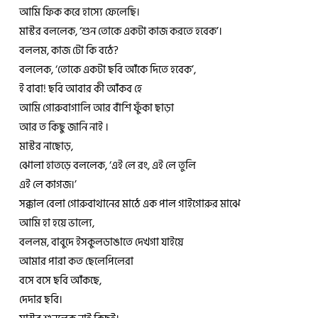
আমি ফিক করে হাস্যে ফেলেছি।
মাস্টর বললেক, ‘শুন তোকে একটা কাজ করতে হবেক’।
বললম, কাজ টো কি বঠে?
বললেক, ‘তোকে একটা ছবি আঁকে দিতে হবেক’,
ই বাবা! ছবি আবার কী আঁকব হে
আমি গােরুবাগালি আর বাঁশি ফুঁকা ছাড়া
আর ত কিছু জানি নাই ।
মাস্টর নাছোড়,
ঝোলা হাতড়ে বললেক, ‘এই লে রং, এই লে তুলি
এই লে কাগজ।’
সক্কাল বেলা গোরুবাথানের মাঠে এক পাল গাইগোরুর মাঝে
আমি হা হয়ে ভাল্যে,
বললম, বাবুদে ইসকুলডাঙাতে দেখগা যাইয়ে
আমার পারা কত ছেলেপিলেরা
বসে বসে ছবি আঁকছে,
দেদার ছবি।