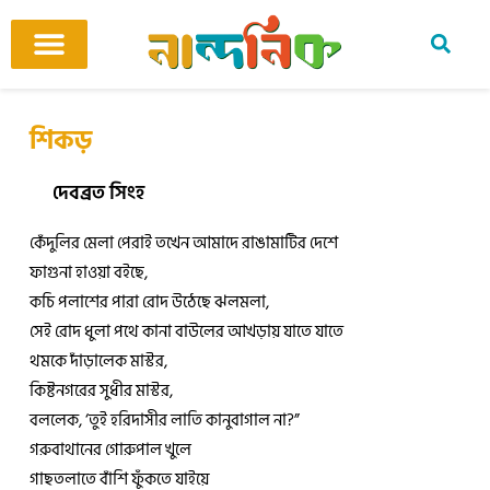
Skip
to
content
আমাদের ঘর
কবি ও কবিতা
বিষয়ভিত্তিক কবিতা
অনুবাদ কবিতা
শিশু-কিশোর
আবহ সঙ্গীত
শিকড়
দেবব্রত সিংহ
কেঁদুলির মেলা পেরাই তখেন আমাদে রাঙামাটির দেশে
ফাগুনা হাওয়া বইছে,
কচি পলাশের পারা রোদ উঠেছে ঝলমলা,
সেই রোদ ধুলা পথে কানা বাউলের আখড়ায় যাতে যাতে
থমকে দাঁড়ালেক মাস্টর,
কিষ্টনগরের সুধীর মাস্টর,
বললেক, ‘তুই হরিদাসীর লাতি কানুবাগাল না?”
গরুবাথানের গোরুপাল খুলে
গাছতলাতে বাঁশি ফুঁকতে যাইয়ে