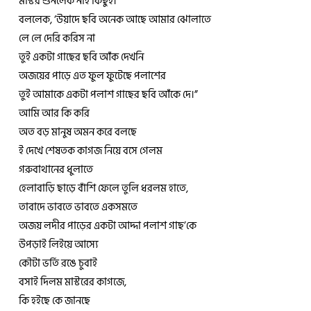
মাস্টর শুনলেক নাই কিছুই।
বললেক, ‘উয়াদে ছবি অনেক আছে আমার ঝোলাতে
লে লে দেরি করিস না
তুই একটা গাছের ছবি আঁক দেখনি
অজয়ের পাড়ে এত ফুল ফুটেছে পলাশের
তুই আমাকে একটা পলাশ গাছের ছবি আঁকে দে।”
আমি আর কি করি
অত বড় মানুষ অমন করে বলছে
ই দেখে শেষতক কাগজ নিয়ে বসে গেলম
গরুবাথানের ধুলাতে
হেলাবাড়ি ছাড়ে বাঁশি ফেলে তুলি ধরলম হাতে,
তাবাদে ভাবতে ভাবতে একসমতে
অজয় লদীর পাড়ের একটা আদ্দা পলাশ গাছ’কে
উপড়াই লিইয়ে আস্যে
কৌটা ভর্তি রঙে চুবাই
বসাই দিলম মাস্টরের কাগজে,
কি হইছে কে জানছে