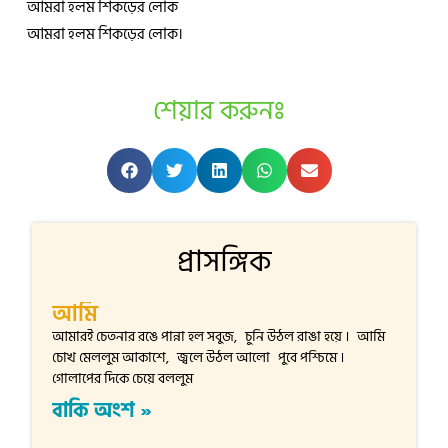
আমরা হলম শিকড়ের লোক
আমরা হলম শিকড়ের লোক।
শেয়ার করুনঃ
প্রাসঙ্গিক
আমি
আমারই চেতনার রঙে পান্না হল সবুজ, চুনি উঠল রাঙা হয়ে । আমি
চোখ মেললুম আকাশে, জ্বলে উঠল আলো পুবে পশ্চিমে ।
গোলাপের দিকে চেয়ে বললুম
বাকি অংশ »