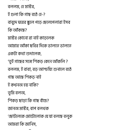
বললম, হে মাস্টর,
ই গুলা কি গাছ বঠে হে-?
বাবুদে ঘরের স্কুলে পড়ে ছেলেপেলারা ইসব
কি আঁকছে?
মাস্টর কোনো রা নাই কাড়লেক
আমার আঁকা ছবির দিকে ভালতে ভালতে
একটা কথা শুদালেক,
‘তুই গাছের সঙ্গে শিকড় কেনে আঁকলি ?
বললম, ই বাবা, বড় আশ্চয্যি শুনালে বঠে
গাছ আছে শিকড় নাই
ই কখনঅ হয় নাকি?
তুমি বলঅ,
শিকড় ছাড়া কি গাছ বাঁচে?
জানঅ মাস্টর, বাপ বলথক
‘ছোটলেকে মোটোলোক যে যা বলছে বলুক
আমরা কি জানিস,