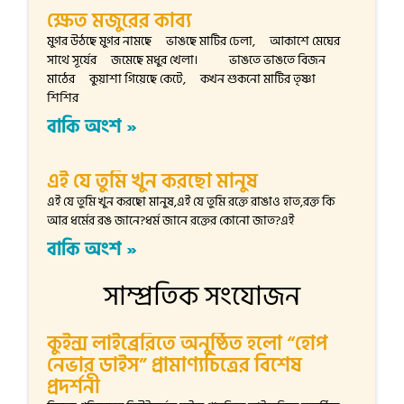
ক্ষেত মজুরের কাব্য
মুগর উঠছে মুগর নামছে ভাঙছে মাটির ঢেলা, আকাশে মেঘের
সাথে সূর্যের জমেছে মধুর খেলা। ভাঙতে ভাঙতে বিজন
মাঠের কুয়াশা গিয়েছে কেটে, কখন শুকনো মাটির তৃষ্ণা
শিশির
বাকি অংশ »
এই যে তুমি খুন করছো মানুষ
এই যে তুমি খুন করছো মানুষ,এই যে তুমি রক্তে রাঙাও হাত,রক্ত কি
আর ধর্মের রঙ জানে?ধর্ম জানে রক্তের কোনো জাত?এই
বাকি অংশ »
সাম্প্রতিক সংযোজন
কুইন্স লাইব্রেরিতে অনুষ্ঠিত হলো “হোপ
নেভার ডাইস” প্রামাণ্যচিত্রের বিশেষ
প্রদর্শনী