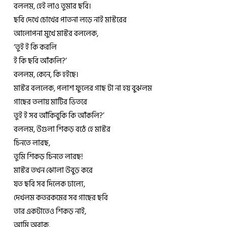
বললম, হেই লাও তুমার ছবি।
ছবি দেখে চোখের পাতনা লড়ে নাই মাস্টরের
আলোপনা মুখে মাস্টর বললেক,
‘তুই ই কি করলি
ই কি ছবি আঁকলি?’
বললম, কেনে, কি হইছে।
মাস্টর বললেক, পলাশ ফুলের গাছ টা না হয় বুঝলম
গাছের তলায় মাটির ভিতরে
তুই ই সব আঁকিবুকি কি আঁকলি?’
বললম, উগুলা শিকড় বঠে হে মাস্টর
চিনতে লারছ,
তুমি শিকড় চিনতে লারছ!
মাস্টর তখন ঝোলা উবুড় করে
যত ছবি সব দিলেক ঢাল্যে,
দেখলম কতরকমের সব গাছের ছবি
তার একটাতেও শিকড় নাই,
আমি অবাক,