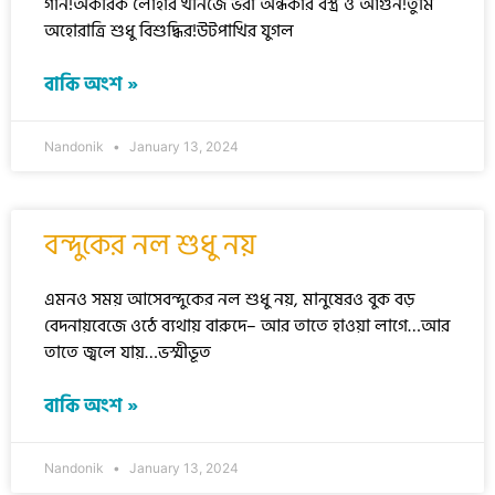
গান!অকরিক লোহার খনিজে ভরা অন্ধকার বস্ত্র ও আগুন!তুমি
অহোরাত্রি শুধু বিশুদ্ধির!উটপাখির যুগল
বাকি অংশ »
Nandonik
January 13, 2024
বন্দুকের নল শুধু নয়
এমনও সময় আসেবন্দুকের নল শুধু নয়, মানুষেরও বুক বড়
বেদনায়বেজে ওঠে ব্যথায় বারুদে– আর তাতে হাওয়া লাগে…আর
তাতে জ্বলে যায়…ভস্মীভূত
বাকি অংশ »
Nandonik
January 13, 2024