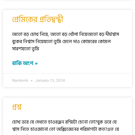
প্রেমিকের প্রতিদ্বন্দ্বী
অতো বড় চোখ নিয়ে, অতো বড় খোঁপা নিয়েঅতো বড় দীর্ঘশ্বাস
বুকের নিশ্বাস নিয়েযতো তুমি মেলে দাও কোমরের কোমল
সারশযতো তুমি
বাকি অংশ »
Nandonik
January 13, 2024
প্রশ্ন
চোখ ভরে যে দেখতে চাওরঞ্জন রশ্মিটা চেনো তো?বুক ভরে যে
শ্বাস নিতে চাওজানো তো অক্সিজেনের পরিমাণটা কত?এত যে