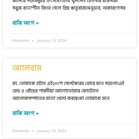
ঝাঁপিয়ে পড়বেদুরন্ত উৎসবে?চোখ খুললেই চেতনার রঙেপান্না
সবুজ বনে?শীত ফিরে গেলে প্রিয় ঋতুরাজঅনুভবে, অকারণে!সব
বাকি অংশ »
Nandonik
January 19, 2024
অ্যালবাম
মা, তোমাকে হটাত এই২০শে সেপ্টেম্বরের ভোরে মনে পড়লো।এই
মেঘ ও রৌদ্রের শারদীয়া আলোতোমার ফোটোতে
আলোকসম্পাতের মতো খেলা করছে।মা তোমাকে মনে
বাকি অংশ »
Nandonik
January 19, 2024