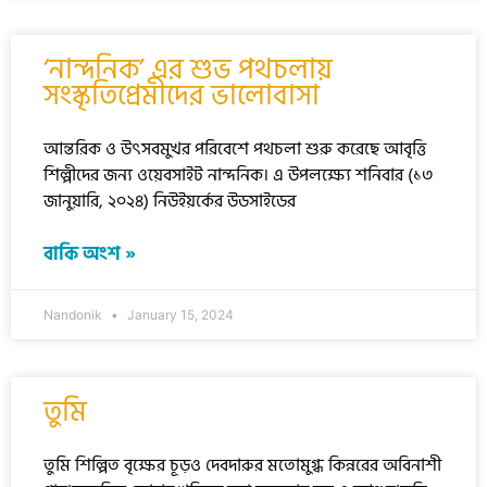
‘নান্দনিক’ এর শুভ পথচলায়
সংস্কৃতিপ্রেমীদের ভালোবাসা
আন্তরিক ও উৎসবমুখর পরিবেশে পথচলা শুরু করেছে আবৃত্তি
শিল্পীদের জন্য ওয়েবসাইট নান্দনিক। এ উপলক্ষ্যে শনিবার (১৩
জানুয়ারি, ২০২৪) নিউইয়র্কের উডসাইডের
বাকি অংশ »
Nandonik
January 15, 2024
তুমি
তুমি শিল্পিত বৃক্ষের চূড়ও দেবদারুর মতোমুগ্ধ কিন্নরের অবিনাশী