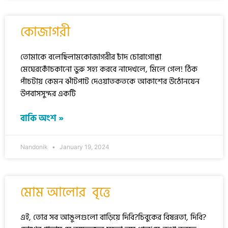
কোজাগরী
তোমাকে বলেছিলামকোজাগরীর চাঁদ চোরাগোপ্তা
মেঘেরকোঁচকানো ভুরু সহ্য করবে নাদেখলে, মিলে গেল! ঠিক
পাঁচটায় কেমন ঝাঁটপাট দেওয়াতকতকে আকাশের উঠোনযেন
উপবাসসুন্দর একটি
বাকি অংশ »
Nandonik
January 19, 2024
মোম আলোর বৃত্তে
এই, তোর সব আঙুলগুলো বাড়িয়ে দিবি?চিবুকের বিষন্নতা, দিবি?