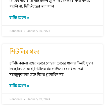
চোখের পাতায় যে নক্ষত্রজল মুক্তো হয়ে গেল!যে-কথা বলতে
পারলি না, দিবি?চৈত্রের ঝরা পাতা
বাকি অংশ »
Nandonik
January 19, 2024
শিউলির গন্ধ!
প্রতিটি কমলা রঙের ভোরে,তোমার চোখের পাতায় তিনটি চুম্বন
দিলে,বিশ্বাস করো,শিউলির গন্ধ পাই!ভোরের ওই আশ্চর্য
সময়টুকুই তাই বেছে নিই,শুধু আশ্বিন নয়,
বাকি অংশ »
Nandonik
January 19, 2024