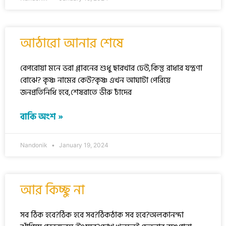
আঠারো আনার শেষে
বেপরোয়া মনে ভরা প্লাবনের শুধু ছারখার ঢেউ,কিন্তু রাধার যন্ত্রণা
বোঝে? কৃষ্ণ নামের কেউ?কৃষ্ণ এখন আঘাটা পেরিয়ে
জনপ্রতিনিধি হবে,শেষরাতে ভীরু চাঁদের
বাকি অংশ »
Nandonik
January 19, 2024
আর কিচ্ছু না
সব ঠিক হবে?ঠিক হবে সব?ঠিকঠাক সব হবে?অলকানন্দা