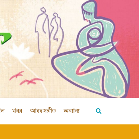
ইল
খবর
আবহ সঙ্গীত
অন্যান্য