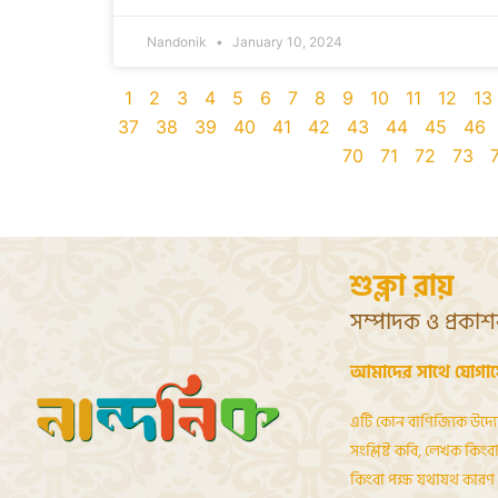
Nandonik
January 10, 2024
1
2
3
4
5
6
7
8
9
10
11
12
13
37
38
39
40
41
42
43
44
45
46
70
71
72
73
শুক্লা রায়
সম্পাদক ও প্রকা
আমাদের সাথে যোগা
এটি কোন বাণিজ্যিক উদ্য
সংশ্লিষ্ট কবি, লেখক কিংবা 
কিংবা পক্ষ যথাযথ কারণ দ