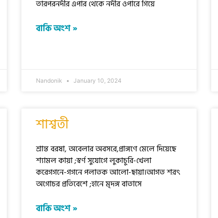
তারপরনদীর এপার থেকে নদীর ওপারে গিয়ে
বাকি অংশ »
Nandonik
January 10, 2024
শাশ্বতী
শ্রান্ত বরষা, অবেলার অবসরে,প্রাঙ্গণে মেলে দিয়েছে
শ্যামল কায়া ;স্বর্ণ সুযোগে লুকাচুরি-খেলা
করেগগনে-গগনে পলাতক আলো-ছায়া।আগত শরৎ
অগোচর প্রতিবেশে ;হানে মৃদঙ্গ বাতাসে
বাকি অংশ »