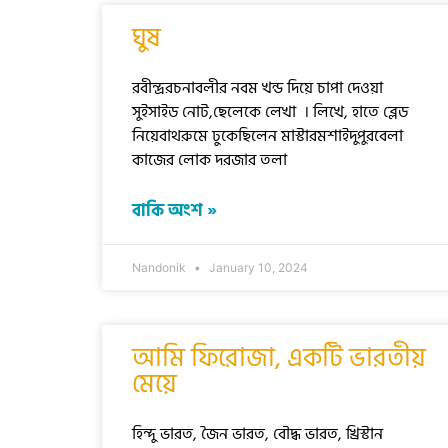
ঘুষ
রবীন্দ্ররচনাবলীর নবম খন্ড দিয়ে চাপা দেওয়া
সুইসাইড নোট,ছেলেকে লেখা । লিখে, হাতে ব্লেড
নিয়েবাথরুমে ঢুকেছিলেন মাস্টারমশাইদুপুরবেলা
কাজের লোক দরজার তলা
বাকি অংশ »
Nandonik
January 10, 2024
আমি ফিরোজা, একটি ভারতীয়
মেয়ে
হিন্দু ভারত, জৈন ভারত, বৌদ্ধ ভারত, খ্রিস্টান