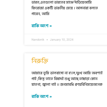
ভারত,এতগুলো ভারতের মাঝে দাঁড়িয়েআমি
ফিরোজা একটি ভারতীয় মেয়ে । আপনারা বলতে
পারেন, আমি
বাকি অংশ »
Nandonik
January 10, 2024
নিরুক্তি
আমারে তুমি ভালবাসো না ব’লে,দুঃখ আমি অবশ্যই
পাই ;কিন্তু তাতে বিষাদই শুধু আছে,তাছাড়া কোন
যাতনা, জ্বালা নাই ।। জনমাবধি প্রণয়বিনিময়েঅনেক
বাকি অংশ »