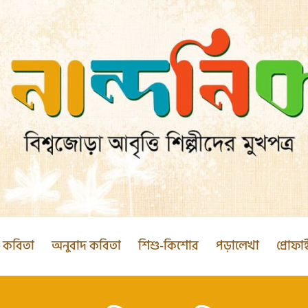
ক কবিতা
অনুবাদ কবিতা
শিশু-কিশোর
পড়ালেখা
প্রোফা