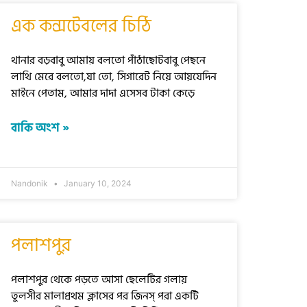
এক কন্সটেবলের চিঠি
থানার বড়বাবু আমায় বলতো পাঁঠাছোটবাবু পেছনে
লাথি মেরে বলতো,যা তো, সিগারেট নিয়ে আয়যেদিন
মাইনে পেতাম, আমার দাদা এসেসব টাকা কেড়ে
বাকি অংশ »
Nandonik
January 10, 2024
পলাশপুর
পলাশপুর থেকে পড়তে আসা ছেলেটির গলায়
তুলসীর মালাপ্রথম ক্লাসের পর জিনস্ পরা একটি