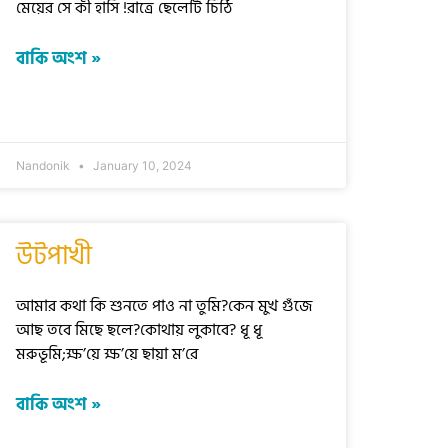
মেয়ের সে কী হাসি !রাত্রে ছেলেটি চিঠি
বাকি অংশ »
Nandonik
January 10, 2024
উটপাখী
আমার কথা কি শুনতে পাও না তুমি?কেন মুখ গুঁজে
আছ তবে মিছে ছলে?কোথায় লুকাবে? ধূ ধূ
মরুভূমি;ক্ষ’য়ে ক্ষ’য়ে ছায়া ম’রে
বাকি অংশ »