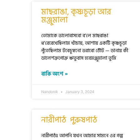
মাছরাঙা, কৃষ্ণচূড়া আর
মঞ্জুমালা
তোমাকে ভালোবাসবো ব’লে মাছরাঙা
ধ’রেরেখেছিলাম খাঁচায়, আশায় একটি কৃষ্ণচূড়া
পুঁতেছিলাম টবেচুম্বনো ভরাবো ঠোঁট — ডানায় কী
ডালেশক্তপোক্ত ঋতুবাস হবেমঞ্জুমালা তুমি
বাকি অংশ »
Nandonik
January 3, 2024
নারীপাঠ পুরুষপাঠ
নারীপাঠঃ আপনি যখন আমার সামনে ওর গল্প