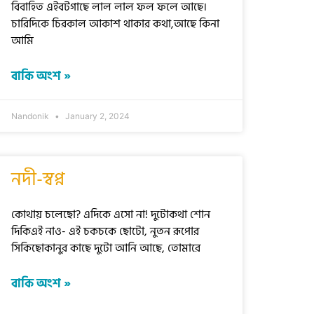
বিবাহিত এইবটগাছে লাল লাল ফল ফলে আছে।
চারিদিকে চিরকাল আকাশ থাকার কথা,আছে কিনা
আমি
বাকি অংশ »
Nandonik
January 2, 2024
নদী-স্বপ্ন
কোথায় চলেছো? এদিকে এসো না! দুটোকথা শোন
দিকিএই নাও- এই চকচকে ছোটো, নুতন রূপোর
সিকিছোকানুর কাছে দুটো আনি আছে, তোমারে
বাকি অংশ »