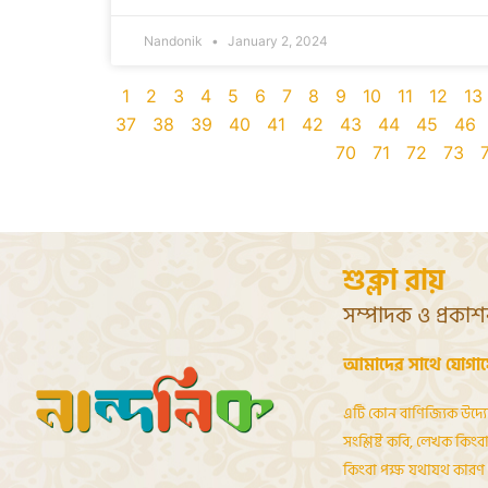
Nandonik
January 2, 2024
1
2
3
4
5
6
7
8
9
10
11
12
13
37
38
39
40
41
42
43
44
45
46
70
71
72
73
শুক্লা রায়
সম্পাদক ও প্রকা
আমাদের সাথে যোগা
এটি কোন বাণিজ্যিক উদ্য
সংশ্লিষ্ট কবি, লেখক কিংবা 
কিংবা পক্ষ যথাযথ কারণ দ