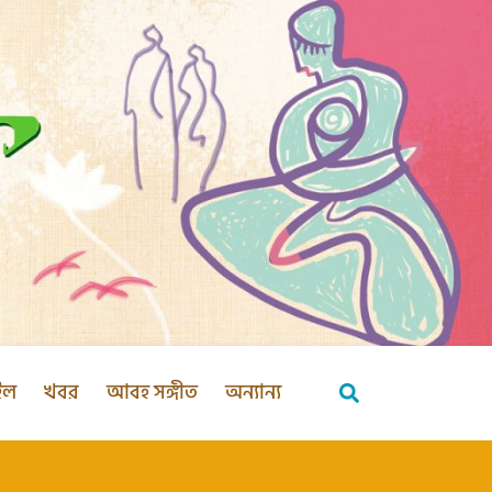
ইল
খবর
আবহ সঙ্গীত
অন্যান্য