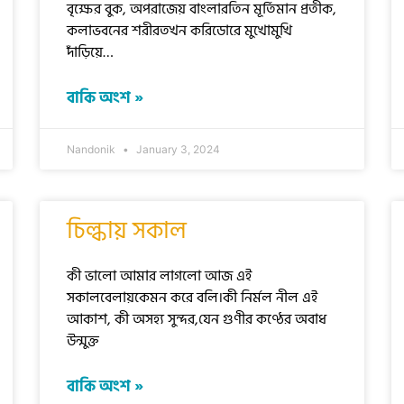
বৃক্ষের বুক, অপরাজেয় বাংলারতিন মূর্তিমান প্রতীক,
কলাভবনের শরীরতখন করিডোরে মুখোমুখি
দাঁড়িয়ে…
বাকি অংশ »
Nandonik
January 3, 2024
চিল্কায় সকাল
কী ভালো আমার লাগলো আজ এই
সকালবেলায়কেমন করে বলি।কী নির্মল নীল এই
আকাশ, কী অসহ্য সুন্দর,যেন গুণীর কণ্ঠের অবাধ
উন্মুক্ত
বাকি অংশ »