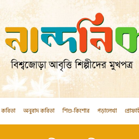
ক কবিতা
অনুবাদ কবিতা
শিশু-কিশোর
পড়ালেখা
প্রোফা