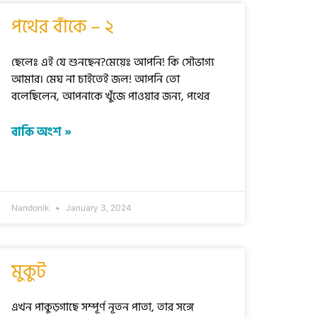
পথের বাঁকে – ২
ছেলেঃ এই যে শুনছেন?মেয়েঃ আপনি! কি সৌভাগ্য
আমার। মেঘ না চাইতেই জল! আপনি তো
বলেছিলেন, আপনাকে খুঁজে পাওয়ার জন্য, পথের
বাকি অংশ »
Nandonik
January 3, 2024
মুকুট
এখন পাকুড়গাছে সম্পূর্ণ নূতন পাতা, তার সঙ্গে