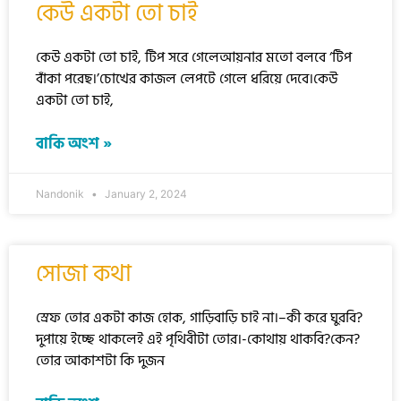
কেউ একটা তো চাই
কেউ একটা তো চাই, টিপ সরে গেলেআয়নার মতো বলবে ‘টিপ
বাঁকা পরেছ।’চোখের কাজল লেপটে গেলে ধরিয়ে দেবে।কেউ
একটা তো চাই,
বাকি অংশ »
Nandonik
January 2, 2024
সোজা কথা
স্রেফ তোর একটা কাজ হোক, গাড়িবাড়ি চাই না।–কী করে ঘুরবি?
দুপায়ে ইচ্ছে থাকলেই এই পৃথিবীটা তোর।-কোথায় থাকবি?কেন?
তোর আকাশটা কি দুজন