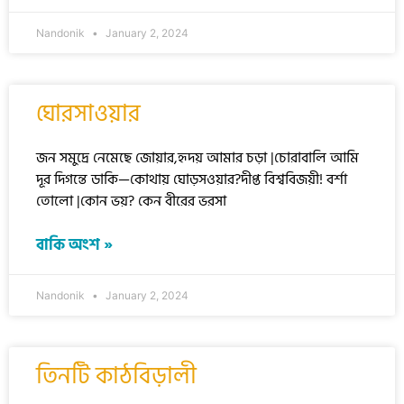
Nandonik
January 2, 2024
ঘোরসাওয়ার
জন সমুদ্রে নেমেছে জোয়ার,হৃদয় আমার চড়া |চোরাবালি আমি
দূর দিগন্তে ডাকি—কোথায় ঘোড়সওয়ার?দীপ্ত বিশ্ববিজয়ী! বর্শা
তোলো |কোন ভয়? কেন বীরের ভরসা
বাকি অংশ »
Nandonik
January 2, 2024
তিনটি কাঠবিড়ালী