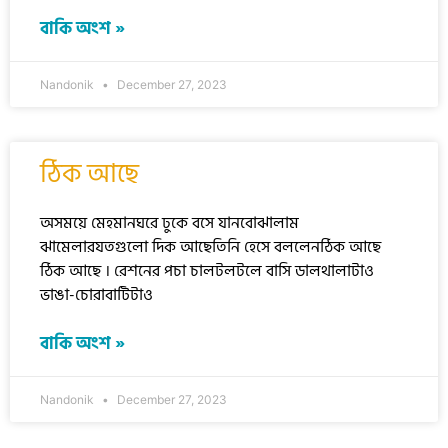
বাকি অংশ »
Nandonik
December 27, 2023
ঠিক আছে
অসময়ে মেহমানঘরে ঢুকে বসে যানবোঝালাম
ঝামেলারযতগুলো দিক আছেতিনি হেসে বললেনঠিক আছে
ঠিক আছে । রেশনের পচা চালটলটলে বাসি ডালথালাটাও
ভাঙা-চোরাবাটিটাও
বাকি অংশ »
Nandonik
December 27, 2023