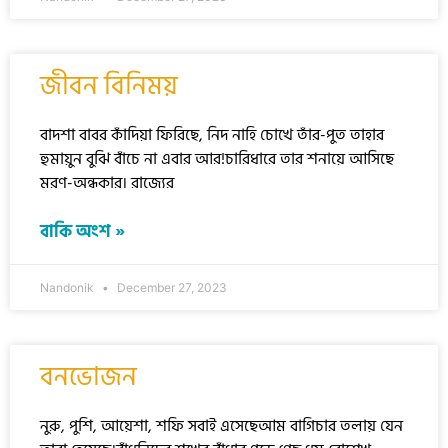
জীবন বিনিময়
বাদশা বাবর কাঁদিয়া ফিরিছে, নিদ নাহি চোখে তাঁর-পুত তাহার
হুমায়ুন বুঝি বাঁচে না এবার আর!চারিধারে তার শনায়ে আসিছে
মরণ-অন্ধকার। রাজ্যের
বাকি অংশ »
Nandonik
December 27, 2023
বনভোজন
নুরু, পুশি, আয়েশা, শফি সবাই এসেছেআম বাগিচার তলায় যেন