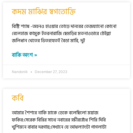
কদম মাঝির স্বগতোক্তি
বিষ্টি শ্যাষ -অহনও হাওয়ার তোড়ে দানবের তেজয্যানো কোনো
বেলেহাজ কামুক ইতরনারাজি ছেমড়ির মতনাওডারে ঠেইল্লা
জলিধান খেতের ভিতর!যতই বৈডা মারি, দুই
বাকি অংশ »
Nandonik
December 27, 2023
কবি
আমার শৈশবে নাকি মাকে ডেকে বলেছিলো ময়াজ
ফকির:সেরেক বিন্নির সাথে নবান্নের ক্ষীররেঁধে শিন্নি দিবি
খুশিমনে বাবার দরগায়;সেখানে যে আধল্যাংটা পাগলাটা