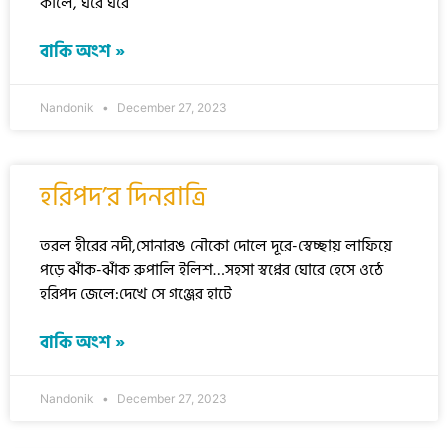
কালে, ঘরে ঘরে
বাকি অংশ »
Nandonik
December 27, 2023
হরিপদ’র দিনরাত্রি
তরল হীরের নদী,সোনারঙ নৌকো দোলে দূরে-স্বেচ্ছায় লাফিয়ে
পড়ে ঝাঁক-ঝাঁক রুপালি ইলিশ…সহসা স্বপ্নের ঘোরে হেসে ওঠে
হরিপদ জেলে:দেখে সে গঞ্জের হাটে
বাকি অংশ »
Nandonik
December 27, 2023