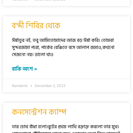
বন্দী শিবির থেকে
ঈর্ষাতুর নই, তবু আমিতোমাদের আজ বড় ঈর্ষা করি। তোমরা
সুন্দরজামা পরো, পার্কের বেঞ্চিতে বসে আলাপ জমাও,কখনো
সেজন্যে নয়। ভালো খাও
বাকি অংশ »
Nandonik
December 2, 2023
কনসেন্ট্রেশন ক্যাম্প
তার চোখ বাঁধা হলো।বুটের প্রথম লাথি রক্তাক্ত করলো তার মুখ।