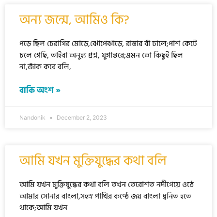
অন্য জন্মে, আমিও কি?
পড়ে ছিল চেরাগির মোড়ে,ঝোপেঝাড়ে, রাস্তার বাঁ ঢালে;পাশ কেটে
চলে গেছি, তাইবা অনুহ্য প্রশ্ন, যুগান্তরে;এমন তো কিছুই ছিল
না,জাঁক করে বলি,
বাকি অংশ »
Nandonik
December 2, 2023
আমি যখন মুক্তিযুদ্ধের কথা বলি
আমি যখন মুক্তিযুদ্ধের কথা বলি তখন তেরোশত নদীগেয়ে ওঠে
আমার সোনার বাংলা,সহস্র পাখির কণ্ঠে জয় বাংলা ধ্বনিত হতে
থাকে;আমি যখন