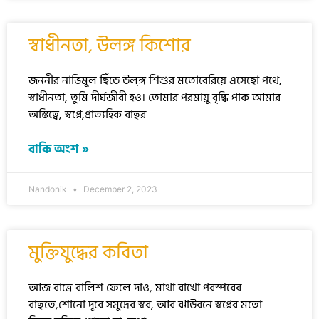
স্বাধীনতা, উলঙ্গ কিশোর
জননীর নাভিমূল ছিঁড়ে উল্ঙ্গ শিশুর মতোবেরিয়ে এসেছো পথে,
স্বাধীনতা, তুমি দীর্ঘজীবী হও। তোমার পরমায়ু বৃদ্ধি পাক আমার
অস্তিত্বে, স্বপ্নে,প্রাত্যহিক বাহুর
বাকি অংশ »
Nandonik
December 2, 2023
মুক্তিযুদ্ধের কবিতা
আজ রাত্রে বালিশ ফেলে দাও, মাথা রাখো পরস্পরের
বাহুতে,শোনো দূরে সমুদ্রের স্বর, আর ঝাউবনে স্বপ্নের মতো