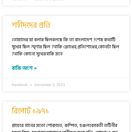
শহীদদের প্রতি
তোমাদের যা বলার ছিলবলছে কি তা বাংলাদেশ ?শেষ কথাটি
সুখের ছিল ?ঘৃণার ছিল ?নাকি ক্রোধের,প্রতিশোধের,কোনটা ছিল
?নাকি কোনো সুখেরনাকি মনে
বাকি অংশ »
Nandonik
December 2, 2023
রিপোর্ট ১৯৭১
প্রাচ্যের গানের মতো শোকাহত, কম্পিত, চঞ্চলবেগবতী তটিনীর