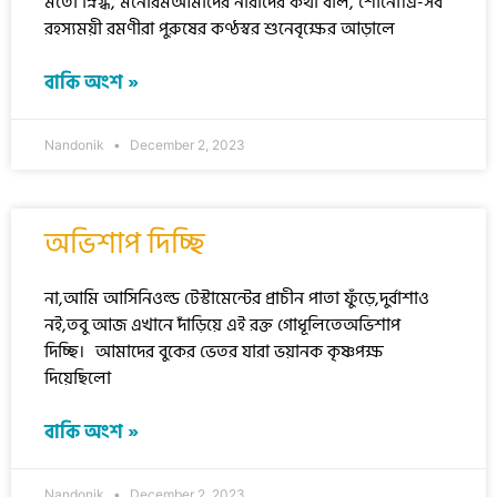
মতো স্নিগ্ধ, মনোরমআমাদের নারীদের কথা বলি, শোনো।এ-সব
রহস্যময়ী রমণীরা পুরুষের কণ্ঠস্বর শুনেবৃক্ষের আড়ালে
বাকি অংশ »
Nandonik
December 2, 2023
অভিশাপ দিচ্ছি
না,আমি আসিনিওল্ড টেস্টামেন্টের প্রাচীন পাতা ফুঁড়ে,দুর্বাশাও
নই,তবু আজ এখানে দাঁড়িয়ে এই রক্ত গোধূলিতেঅভিশাপ
দিচ্ছি। আমাদের বুকের ভেতর যারা ভয়ানক কৃষ্ণপক্ষ
দিয়েছিলো
বাকি অংশ »
Nandonik
December 2, 2023