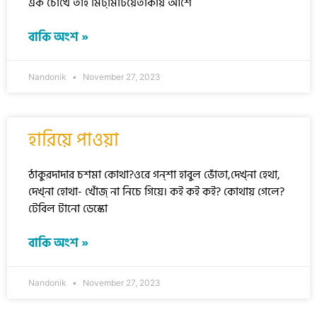
এক চোখে তাই মিট্‌মিটিয়েতাকায় আশে
বাকি অংশ »
Nandonik
November 27, 2023
হারিয়ে পাওয়া
ঠাকুরদাদার চশমা কোথা?ওরে গন্‌শা হাবুল ভোঁতা,দেখ্‌না হেথা,
দেখ্‌না হোথা- খোঁজ্ না নিচে গিয়ে। কই কই কই? কোথায় গেলে?
টেবিল টানো ডেস্কো
বাকি অংশ »
Nandonik
November 27, 2023