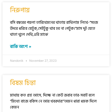
নিরুপায়
বসি বছরের পয়লা তারিখেমনের খাতায় রাখিলাম লিখে-“সহজ
উদরে ধরিবে যেটুক্,সেইটুকু খাব হব না পেটুক।”মাস দুই যেতে
খাতা খুলে দেখি,এরি মাঝে
বাকি অংশ »
Nandonik
November 27, 2023
বিষম চিন্তা
মাথায় কত প্রশ্ন আসে, দিচ্ছে না কেউ জবাব তার-সবাই বলে
“মিথ্যে বাজে বকিস নে আর খবরদার!”অমন ধারা ধমক দিলে
কেমন