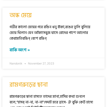
অন্ধ মেয়ে
গভীর কালো মেঘের পরে রঙিন ধনু বাঁকা,রঙের তুলি বুলিয়ে
মেঘে খিলান যেন আঁকা!সবুজ ঘাসে রোদের পাশে আলোর
কেরামতিরঙিন্ বেশে রঙিন্
বাকি অংশ »
Nandonik
November 27, 2023
রামগরুড়ের ছানা
রামগরুড়ের ছানা হাসতে তাদের মানা,হাসির কথা শুনলে
বলে,“হাসব্ না-না, না-না”।সদাই মরে ত্রাসে- ঐ বুঝি কেউ হাসে!