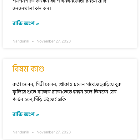
শনশনশীতে কনকন কাশি খনখনফোঁড়া টনটন মাছি
ভনভনথালা ঝন ঝন।
বাকি অংশ »
Nandonik
November 27, 2023
বিষম কাণ্ড
কর্তা চলেন, গিন্নী চলেন, খোকাও চলেন সাথে,তড়্‌বড়িয়ে বুক
ফুলিয়ে শুতে যাচ্ছেন রাতে।তেড়ে হন্‌হন্ চলে তিনজন যেন
পল্টন চলে,সিঁড়ি উঠ্‌তেই একি
বাকি অংশ »
Nandonik
November 27, 2023