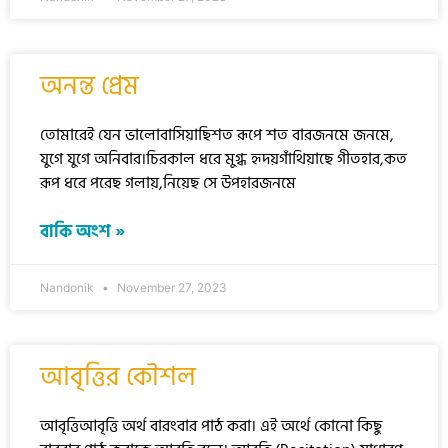
অনন্ত প্রেম
তোমারেই যেন ভালোবাসিয়াছিশত রূপে শত বারজনমে জনমে,
যুগে যুগে অনিবার।চিরকাল ধরে মুগ্ধ হৃদয়গাঁথিয়াছে গীতহার,কত
রূপ ধরে পরেছ গলায়,নিয়েছ সে উপহারজনমে
বাকি অংশ »
Nandonik
November 27, 2023
আবৃত্তির কৌশল
আবৃত্তিআবৃত্তি অর্থ বারংবার পাঠ করা। এই অর্থে কোনো কিছু