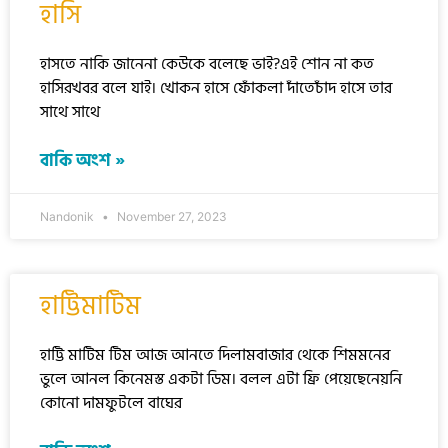
হাসি
হাসতে নাকি জানেনা কেউকে বলেছে ভাই?এই শোন না কত
হাসিরখবর বলে যাই। খোকন হাসে ফোঁকলা দাঁতেচাঁদ হাসে তার
সাথে সাথে
বাকি অংশ »
Nandonik
November 27, 2023
হাট্টিমাটিম
হাট্টি মাটিম টিম আজ আনতে দিলামবাজার থেকে শিমমনের
ভুলে আনল কিনেমস্ত একটা ডিম। বলল এটা ফ্রি পেয়েছেনেয়নি
কোনো দামফুটলে বাঘের