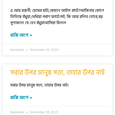
এ ঘোর রজনী, মেঘের ঘটা,কেমনে আইল বাটে?আঙ্গিনার কোণে
তিতিছে বঁধুয়া,দেখিয়া পরাণ ফাটে।সই, কি আর বলিব তোরে,বহু
পুণ্যফলে সে-হেন বঁধুয়াআসিয়া মিলল
বাকি অংশ »
Nandonik
November 26, 2023
সবার উপর মানুষ সত্য, তাহার উপর নাই
সবার উপর মানুষ সত্য, তাহার উপর নাই।
বাকি অংশ »
Nandonik
November 26, 2023