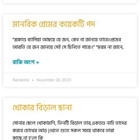
মানবিক প্রেমের কয়েকটি পদ
“ব্রহ্মাণ্ড ব্যাপিয়া আছয়ে যে জন, কেহ না জানয়ে তারে।প্রেমের
আরতি যে জন জানয়ে সেই সে চিনিতে পারে।।” “মরম না জানে,
বাকি অংশ »
Nandonik
November 26, 2023
খোকার বিড়াল ছানা
সোনার ছেলে খোকামণি, তিনটি বিড়াল তার,একডণ্ড নাহি তাদের
করবে চোখের আড় |খেতে শুতে সকল সময় থাকবে তারা
কাছে,না হ’লে কি