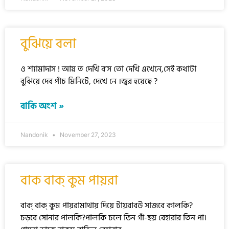
বুঝিয়ে বলা
ও শ্যামাদাস ! আয় ত দেখি ব’স তো দেখি এখেনে,সেই কথাটা
বুঝিয়ে দেব পাঁচ মিনিটে, দেখে নে ।জ্বর হয়েছে ?
বাকি অংশ »
Nandonik
November 27, 2023
বাক বাক্‌ কুম পায়রা
বাক্ বাক্ কুম পায়রামাথায় দিয়ে টায়রাবউ সাজবে কালকি?
চড়বে সোনার পালকি?পালকি চলে ভিন গাঁ-ছয় বেহারার তিন পা।