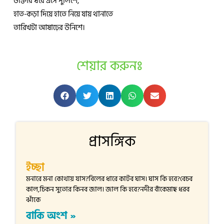
ডাক্তার ধরে এসে পুলিশে,
হাত-কড়া দিয়ে হাতে নিয়ে যায় থানাতে
তারিখটা আষাঢ়ের উনিশে।
শেয়ার করুনঃ
প্রাসঙ্গিক
ইচ্ছা
মনারে মনা কোথায় যাস?বিলের ধারে কাটব ঘাস। ঘাস কি হবে?বেচব
কাল,চিকন সুতোর কিনব জাল। জাল কি হবে?নদীর বাঁকেমাছ ধরব
ঝাঁকে
বাকি অংশ »