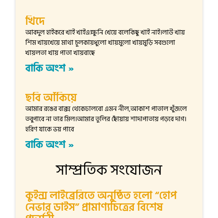
খিদে
আবদুল হাইকরে খাই খাইএক্ষুনি খেয়ে বলেকিছু খাই নাই।লাউ খায়
শিম খায়খেয়ে মাথা চুলকায়ধুলো খায়মুলো খায়মুড়ি সবগুলো
খায়লতা খায় পাতা খায়বাছে
বাকি অংশ »
ছবি আঁকিয়ে
আমার রঙের বাক্স থেকেঢালবো এমন নীল,আকাশ পাতাল খুঁজলে
তবুপাবে না তার মিল।আমার তুলির ছোঁয়ায় শাদাপাতায় পড়বে দাগ।
হরিণ যাকে ভয় পাবে
বাকি অংশ »
সাম্প্রতিক সংযোজন
কুইন্স লাইব্রেরিতে অনুষ্ঠিত হলো “হোপ
নেভার ডাইস” প্রামাণ্যচিত্রের বিশেষ