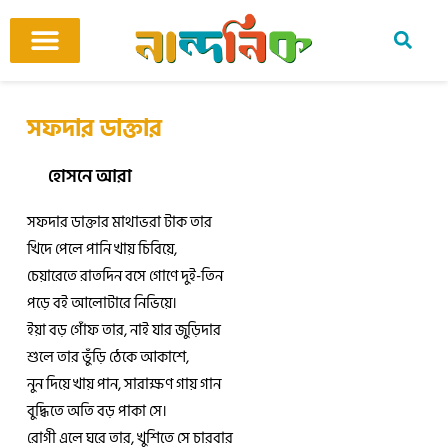
Skip
to
content
আমাদের ঘর
কবি ও কবিতা
বিষয়ভিত্তিক কবিতা
অনুবাদ কবিতা
শিশু-কিশোর
আবহ সঙ্গীত
সফদার ডাক্তার
হোসনে আরা
সফদার ডাক্তার মাথাভরা টাক তার
খিদে পেলে পানি খায় চিবিয়ে,
চেয়ারেতে রাতদিন বসে গোণে দুই-তিন
পড়ে বই আলোটারে নিভিয়ে।
ইয়া বড় গোঁফ তার, নাই যার জুড়িদার
শুলে তার ভুঁড়ি ঠেকে আকাশে,
নুন দিয়ে খায় পান, সারাক্ষণ গায় গান
বুদ্ধিতে অতি বড় পাকা সে।
রোগী এলে ঘরে তার, খুশিতে সে চারবার