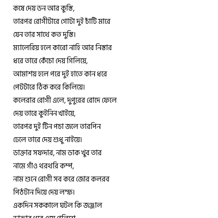
কষে দেয় ডন আর কুস্তি,
তারপর রোগীটারে গোটা দুই চাঁটি মারে
যেন তার সাথে কত দুস্তি।
ম্যালেরিয় হলে কারো নাহি আর নিস্তার
ধরে তারে কেঁচো দেয় গিলিয়ে,
আমাশয় হলে পরে দুই হাতে কান ধরে
পেটটারে ঠিক করে কিলিয়ে।
কলেরার রোগী এলে, দুপুরের রোদে ফেলে
দেয় তারে কুইনিন খাইয়ে,
তারপর দুই টিন পচা জলে তারপিন
ঢেলে তারে দেয় শুধু নাইয়ে।
ডাক্তার সফদার, নাম ডাক খুব তার
নামে গাঁও থরথরি কম্প,
নাম শুনে রোগী সব করে জোর কলরব
পিঠটান দিয়ে দেয় লম্ফ।
একদিন সককালে ঘটল কি জঞ্জাল