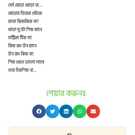
সেই ঘোড়া ঘোড়া না…
ঘোড়ার ডিমের খোঁজে
মাথা ঝিমঝিম না?
খাড়া দু’টো শিঙ মানে
হাট্টিমা টিম না!
কিম জং উন মানে
উন জং কিম না!
শিম খেতে ভালো লাগে
তবে হিমশিম না…
শেয়ার করুনঃ