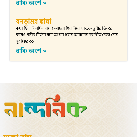
বাকি অংশ »
বনভূমির ছায়া
কথা ছিল তিনদিন বাদেই আমরা পিকনিকে যাব,বনভূমির ভিতরে
আরও গভীর নির্জন বনে আগুন ধরাব,আমাদের সব শীত ঢেকে দেবে
সূর্যাস্তের বড়
বাকি অংশ »