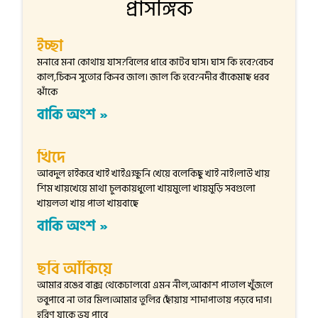
প্রাসঙ্গিক
ইচ্ছা
মনারে মনা কোথায় যাস?বিলের ধারে কাটব ঘাস। ঘাস কি হবে?বেচব
কাল,চিকন সুতোর কিনব জাল। জাল কি হবে?নদীর বাঁকেমাছ ধরব
ঝাঁকে
বাকি অংশ »
খিদে
আবদুল হাইকরে খাই খাইএক্ষুনি খেয়ে বলেকিছু খাই নাই।লাউ খায়
শিম খায়খেয়ে মাথা চুলকায়ধুলো খায়মুলো খায়মুড়ি সবগুলো
খায়লতা খায় পাতা খায়বাছে
বাকি অংশ »
ছবি আঁকিয়ে
আমার রঙের বাক্স থেকেঢালবো এমন নীল,আকাশ পাতাল খুঁজলে
তবুপাবে না তার মিল।আমার তুলির ছোঁয়ায় শাদাপাতায় পড়বে দাগ।
হরিণ যাকে ভয় পাবে