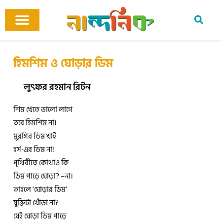
Skip
to
content
আমাদের ঘর
কবি ও কবিতা
বিষয়ভিত্তিক কবিতা
অনুবাদ কবিতা
শিশু-কিশোর
আবহ সঙ্গীত
হিমশিম ও ঘোড়ার ডিম
লুৎফর রহমান রিটন
শিম খেতে ভালো লাগে
তবে হিমশিম না।
মুরগির ডিম খাই
হর্স-এর ডিম না!
পৃথিবীতে কোথাও কি
ডিম পাড়ে ঘোড়া? –না।
তাহলে ‘ঘোড়ার ডিম’
যুক্তিটা খোঁড়া না?
যেই ঘোড়া ডিম পাড়ে