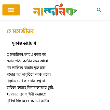
Skip
to
content
আমাদের ঘর
কবি ও কবিতা
বিষয়ভিত্তিক কবিতা
অনুবাদ কবিতা
শিশু-কিশোর
আবহ সঙ্গীত
হে মহাজীবন
সুকান্ত ভট্টাচার্য
হে মহাজীবন, আর এ কাব্য নয়
এবার কঠিন কঠোর গদ্যে আনো,
পদ-লালিত্য-ঝঙ্কার মুছে যাক
গদ্যের করা হাতুড়িকে আজ হানো।
প্রয়োজন নেই কবিতার স্নিগ্ধতা-
কবিতা তোমায় দিলাম আজকে ছুটি,
ক্ষুধার রাজ্যে পৃথিবী গদ্যময়ঃ
পূর্ণিমা-চাঁদ যেন ঝলসানো রুটি।।