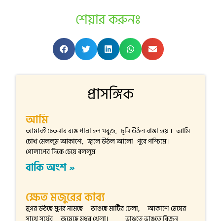
শেয়ার করুনঃ
প্রাসঙ্গিক
আমি
আমারই চেতনার রঙে পান্না হল সবুজ, চুনি উঠল রাঙা হয়ে । আমি
চোখ মেললুম আকাশে, জ্বলে উঠল আলো পুবে পশ্চিমে ।
গোলাপের দিকে চেয়ে বললুম
বাকি অংশ »
ক্ষেত মজুরের কাব্য
মুগর উঠছে মুগর নামছে ভাঙছে মাটির ঢেলা, আকাশে মেঘের
সাথে সূর্যের জমেছে মধুর খেলা। ভাঙতে ভাঙতে বিজন