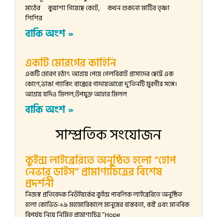
মাঠের কুয়াশা গিয়েছে কেটে, কখন শুকনো মাটির তৃষ্ণা
শিশির
বাকি অংশ »
একটি মোরগের কাহিনি
একটি মোরগ হঠাৎ আশ্রয় পেয়ে গেলবিরাট প্রাসাদের ছোট্ট এক
কোণে,ভাঙা প্যাকিং বাক্সের গাদায়আরো দু’তিনটি মুরগীর সঙ্গে।
আশ্রয় যদিও মিলল,উপযুক্ত আহার মিলল
বাকি অংশ »
সাম্প্রতিক সংযোজন
কুইন্স লাইব্রেরিতে অনুষ্ঠিত হলো “হোপ
নেভার ডাইস” প্রামাণ্যচিত্রের বিশেষ
প্রদর্শনী
নিজস্ব প্রতিবেদক নিউইয়র্কের কুইন্স পাবলিক লাইব্রেরিতে অনুষ্ঠিত
হলো কোভিড-১৯ মহামারিকালে মানুষের বাস্তবতা, কষ্ট এবং মানবিক
বিপর্যয় নিয়ে নির্মিত প্রামাণ্যচিত্র “Hope