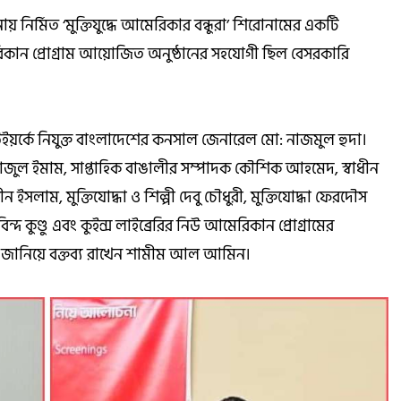
ির্মিত ‘মুক্তিযুদ্ধে আমেরিকার বন্ধুরা’ শিরোনামের একটি
মেরিকান প্রোগ্রাম আয়োজিত অনুষ্ঠানের সহযোগী ছিল বেসরকারি
িউইয়র্কে নিযুক্ত বাংলাদেশের কনসাল জেনারেল মো: নাজমুল হুদা।
ী তাজুল ইমাম, সাপ্তাহিক বাঙালীর সম্পাদক কৌশিক আহমেদ, স্বাধীন
ীন ইসলাম, মুক্তিযোদ্ধা ও শিল্পী দেবু চৌধুরী, মুক্তিযোদ্ধা ফেরদৌস
্দ কুণ্ডু এবং কুইন্স লাইব্রেরির নিউ আমেরিকান প্রোগ্রামের
বাদ জানিয়ে বক্তব্য রাখেন শামীম আল আমিন।