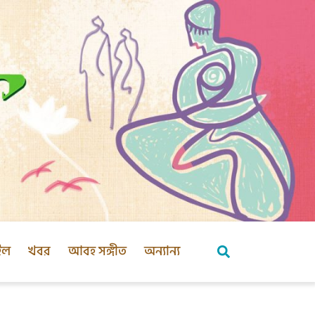
ইল
খবর
আবহ সঙ্গীত
অন্যান্য