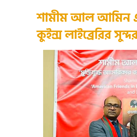
শামীম আল আমিন এর
কুইন্স লাইব্রেরির সু