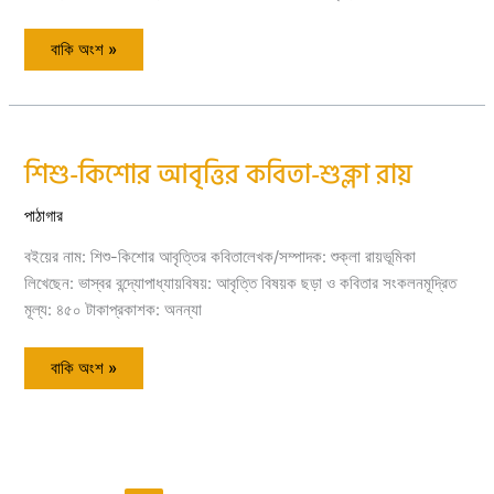
বাকি অংশ »
শিশু-কিশোর আবৃত্তির কবিতা-শুক্লা রায়
শিশু-
কিশোর
আবৃত্তির
কবিতা-
পাঠাগার
শুক্লা
রায়
বইয়ের নাম: শিশু-কিশোর আবৃত্তির কবিতালেখক/সম্পাদক: শুক্লা রায়ভূমিকা
লিখেছেন: ভাস্বর বন্দ্যোপাধ্যায়বিষয়: আবৃত্তি বিষয়ক ছড়া ও কবিতার সংকলনমূদ্রিত
মূল্য: ৪৫০ টাকাপ্রকাশক: অনন্যা
বাকি অংশ »