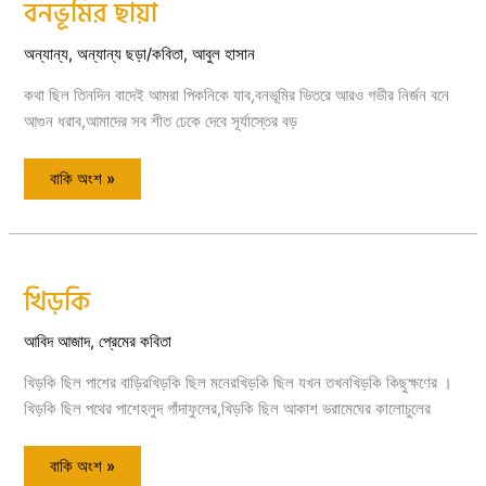
বনভূমির ছায়া
বনভূমির
ছায়া
অন্যান্য
,
অন্যান্য ছড়া/কবিতা
,
আবুল হাসান
কথা ছিল তিনদিন বাদেই আমরা পিকনিকে যাব,বনভূমির ভিতরে আরও গভীর নির্জন বনে
আগুন ধরাব,আমাদের সব শীত ঢেকে দেবে সূর্যাস্তের বড়
বাকি অংশ »
খিড়কি
খিড়কি
আবিদ আজাদ
,
প্রেমের কবিতা
খিড়কি ছিল পাশের বাড়িরখিড়কি ছিল মনেরখিড়কি ছিল যখন তখনখিড়কি কিছুক্ষণের ।
খিড়কি ছিল পথের পাশেহলুদ গাঁদাফুলের,খিড়কি ছিল আকাশ ভরামেঘের কালোচুলের
বাকি অংশ »