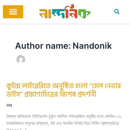
Skip
to
content
আমাদের ঘর
কবি ও কবিতা
বিষয়ভিত্তিক কবিতা
অনুবাদ কবিতা
শিশু-কিশোর
আবহ সঙ্গীত
Author name: Nandonik
কুইন্স লাইব্রেরিতে অনুষ্ঠিত হলো “হোপ নেভার
কুইন্স
লাইব্রেরিতে
ডাইস” প্রামাণ্যচিত্রের বিশেষ প্রদর্শনী
অনুষ্ঠিত
হলো
“হোপ
নেভার
খবর
ডাইস”
প্রামাণ্যচিত্রের
নিজস্ব প্রতিবেদক নিউইয়র্কের কুইন্স পাবলিক লাইব্রেরিতে অনুষ্ঠিত হলো কোভিড-১৯
বিশেষ
প্রদর্শনী
মহামারিকালে মানুষের বাস্তবতা, কষ্ট এবং মানবিক বিপর্যয় নিয়ে নির্মিত প্রামাণ্যচিত্র