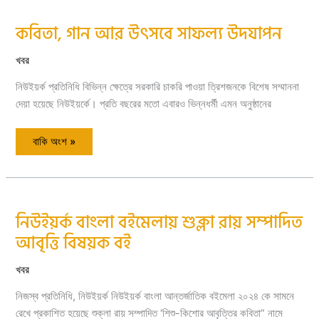
কবিতা, গান আর উৎসবে সাফল্য উদযাপন
কবিতা,
গান
আর
উৎসবে
খবর
সাফল্য
উদযাপন
নিউইয়র্ক প্রতিনিধি বিভিন্ন ক্ষেত্রে সরকারি চাকরি পাওয়া ত্রিশজনকে বিশেষ সম্মাননা
দেয়া হয়েছে নিউইয়র্কে। প্রতি বছরের মতো এবারও ভিন্নধর্মী এমন অনুষ্ঠানের
বাকি অংশ »
নিউইয়র্ক বাংলা বইমেলায় শুক্লা রায় সম্পাদিত
নিউইয়র্ক
বাংলা
আবৃত্তি বিষয়ক বই
বইমেলায়
শুক্লা
রায়
সম্পাদিত
খবর
আবৃত্তি
বিষয়ক
নিজস্ব প্রতিনিধি, নিউইয়র্ক নিউইয়র্ক বাংলা আন্তর্জাতিক বইমেলা ২০২৪ কে সামনে
বই
রেখে প্রকাশিত হয়েছে শুক্লা রায় সম্পাদিত ‘শিশু-কিশোর আবৃত্তির কবিতা” নামে