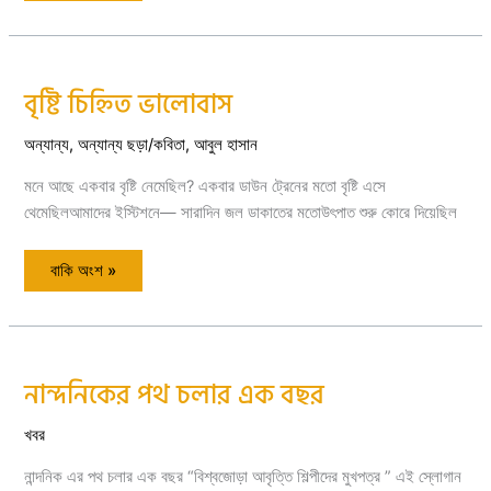
বৃষ্টি চিহ্নিত ভালোবাস
বৃষ্টি
চিহ্নিত
ভালোবাস
অন্যান্য
,
অন্যান্য ছড়া/কবিতা
,
আবুল হাসান
মনে আছে একবার বৃষ্টি নেমেছিল? একবার ডাউন ট্রেনের মতো বৃষ্টি এসে
থেমেছিলআমাদের ইস্টিশনে— সারাদিন জল ডাকাতের মতোউৎপাত শুরু কোরে দিয়েছিল
বাকি অংশ »
নান্দনিকের পথ চলার এক বছর
নান্দনিকের
পথ
চলার
এক
খবর
বছর
নান্দনিক এর পথ চলার এক বছর “বিশ্বজোড়া আবৃত্তি শিল্পীদের মুখপত্র ” এই স্লোগান