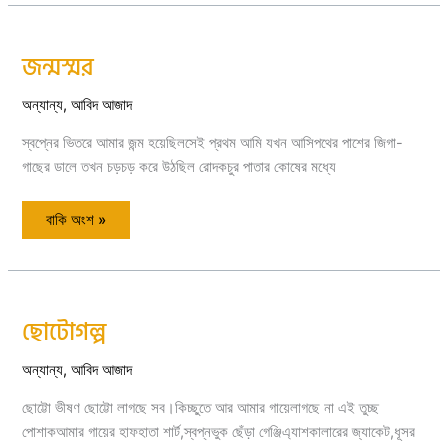
জন্মস্মর
জন্মস্মর
অন্যান্য
,
আবিদ আজাদ
স্বপ্নের ভিতরে আমার জন্ম হয়েছিলসেই প্রথম আমি যখন আসিপথের পাশের জিগা-
গাছের ডালে তখন চড়চড় করে উঠছিল রোদকচুর পাতার কোষের মধ্যে
বাকি অংশ »
ছোটোগল্প
ছোটোগল্প
অন্যান্য
,
আবিদ আজাদ
ছোট্টো ভীষণ ছোট্টো লাগছে সব।কিচ্ছুতে আর আমার গায়েলাগছে না এই তুচ্ছ
পোশাকআমার গায়ের হাফহাতা শার্ট,স্বপ্নভুক ছেঁড়া গেঞ্জিএ্যাশকালারের জ্যাকেট,ধূসর