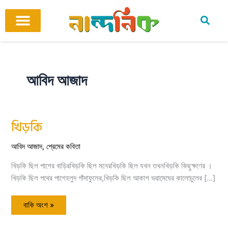
Skip
to
content
আমাদের ঘর
কবি ও কবিতা
বিষয়ভিত্তিক কবিতা
অনুবাদ কবিতা
শিশু-কিশোর
আবহ সঙ্গীত
আবিদ আজাদ
খিড়কি
খিড়কি
আবিদ আজাদ
,
প্রেমের কবিতা
খিড়কি ছিল পাশের বাড়িরখিড়কি ছিল মনেরখিড়কি ছিল যখন তখনখিড়কি কিছুক্ষণের ।
খিড়কি ছিল পথের পাশেহলুদ গাঁদাফুলের,খিড়কি ছিল আকাশ ভরামেঘের কালোচুলের […]
বাকি অংশ »