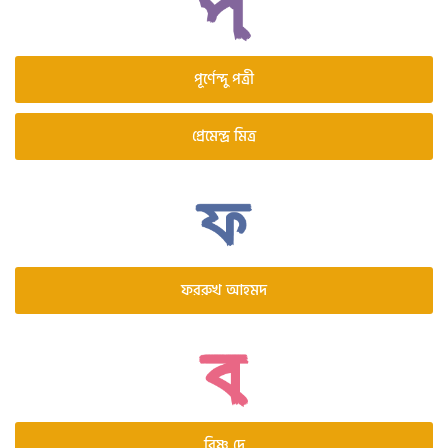
পূর্ণেন্দু পত্রী
প্রেমেন্দ্র মিত্র
ফররুখ আহমদ
বিষ্ণু দে