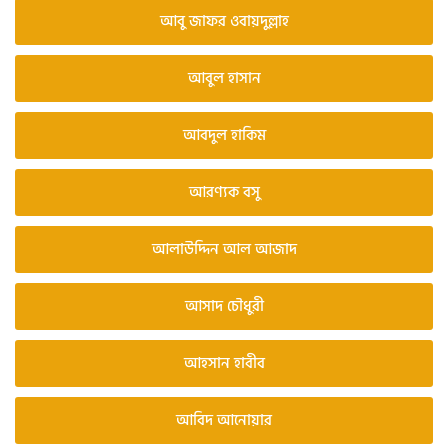
আবু জাফর ওবায়দুল্লাহ
আবুল হাসান
আবদুল হাকিম
আরণ্যক বসু
আলাউদ্দিন আল আজাদ
আসাদ চৌধুরী
আহসান হাবীব
আবিদ আনোয়ার