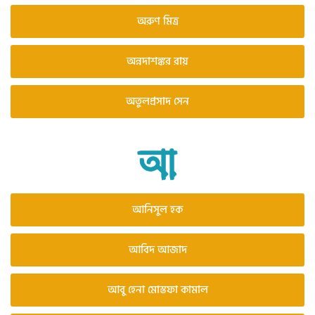
অরুণ মিত্র
অন্নদাশঙ্কর রায়
অতুলপ্রসাদ সেন
আনিসুল হক
আবিদ আজাদ
আবু হেনা মোস্তফা কামাল