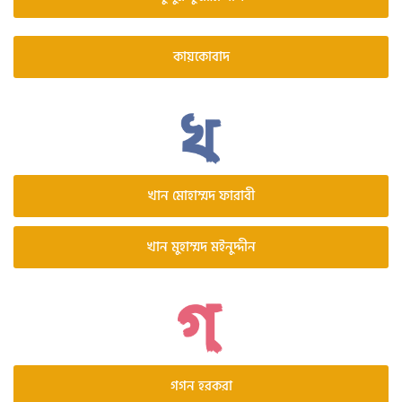
কায়কোবাদ
খান মোহাম্মদ ফারাবী
খান মুহাম্মদ মইনুদ্দীন
গগন হরকরা