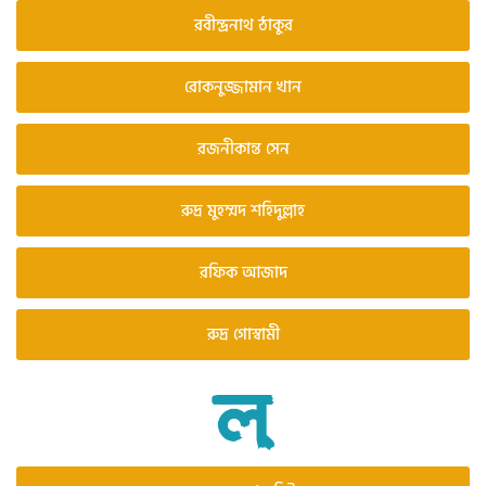
রবীন্দ্রনাথ ঠাকুর
রোকনুজ্জামান খান
রজনীকান্ত সেন
রুদ্র মুহম্মদ শহিদুল্লাহ
রফিক আজাদ
রুদ্র গোস্বামী