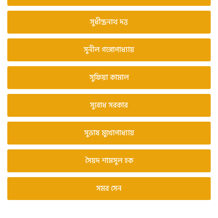
সুধীন্দ্রনাথ দত্ত
সুনীল গঙ্গোপাধ্যায়
সুফিয়া কামাল
সুবোধ সরকার
সুভাষ মুখোপাধ্যায়
সৈয়দ শামসুল হক
সমর সেন