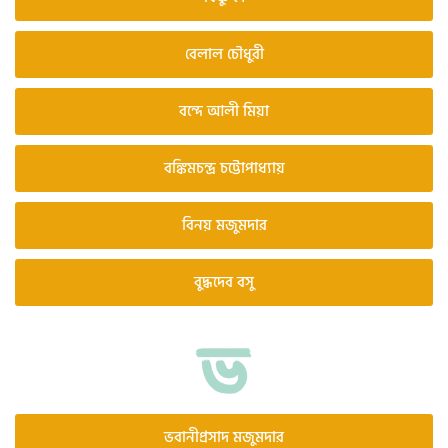
বেলাল চৌধুরী
বন্দে আলী মিয়া
বঙ্কিমচন্দ্র চট্টোপাধ্যায়
বিনয় মজুমদার
বুদ্ধদেব বসু
ভবানীপ্রসাদ মজুমদার