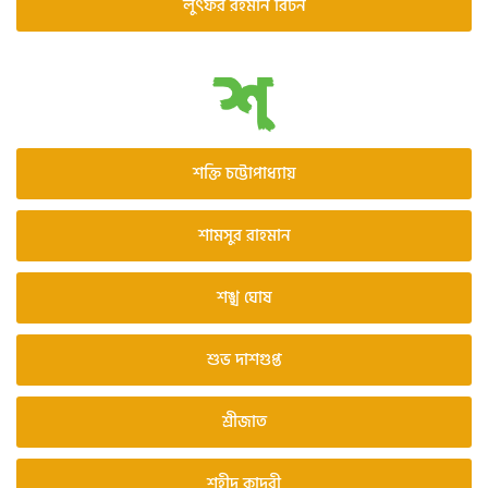
লুৎফর রহমান রিটন
শক্তি চট্টোপাধ্যায়
শামসুর রাহমান
শঙ্খ ঘোষ
শুভ দাশগুপ্ত
শ্রীজাত
শহীদ কাদরী