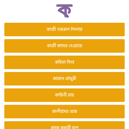
কাজী নজরুল ইসলাম
কাজী কাদের নেওয়াজ
কবিতা সিংহ
কামাল চৌধুরী
কামিনী রায়
কালীপ্রসন্ন ঘোষ
কুসুম কুমারী দাশ