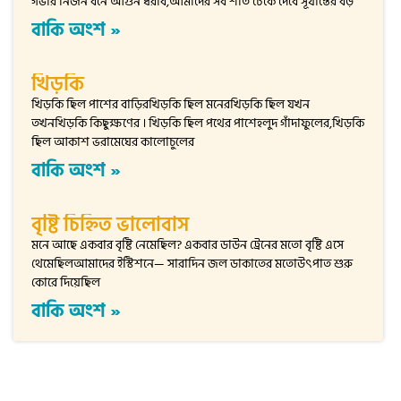
গভীর নির্জন বনে আগুন ধরাব,আমাদের সব শীত ঢেকে দেবে সূর্যাস্তের বড়
বাকি অংশ »
খিড়কি
খিড়কি ছিল পাশের বাড়িরখিড়কি ছিল মনেরখিড়কি ছিল যখন
তখনখিড়কি কিছুক্ষণের । খিড়কি ছিল পথের পাশেহলুদ গাঁদাফুলের,খিড়কি
ছিল আকাশ ভরামেঘের কালোচুলের
বাকি অংশ »
বৃষ্টি চিহ্নিত ভালোবাস
মনে আছে একবার বৃষ্টি নেমেছিল? একবার ডাউন ট্রেনের মতো বৃষ্টি এসে
থেমেছিলআমাদের ইস্টিশনে— সারাদিন জল ডাকাতের মতোউৎপাত শুরু
কোরে দিয়েছিল
বাকি অংশ »