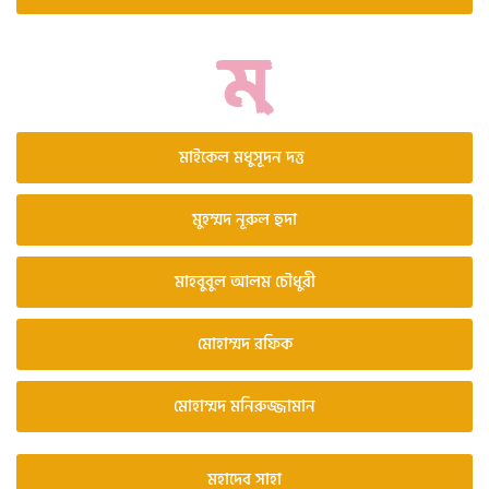
মাইকেল মধুসূদন দত্ত
মুহম্মদ নূরুল হুদা
মাহবুবুল আলম চৌধুরী
মোহাম্মদ রফিক
মোহাম্মদ মনিরুজ্জামান
মহাদেব সাহা