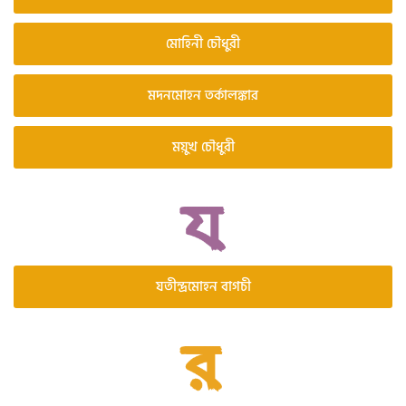
মোহিনী চৌধুরী
মদনমোহন তর্কালঙ্কার
ময়ুখ চৌধুরী
যতীন্দ্রমোহন বাগচী