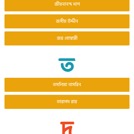
জীবনানন্দ দাশ
জসীম উদ্দীন
জয় গোস্বামী
তসলিমা নাসরিন
তারাপদ রায়