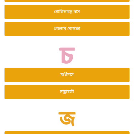
গোবিন্দচন্দ্র দাস
গোলাম মোস্তফা
চণ্ডীদাস
চন্দ্রাবতী