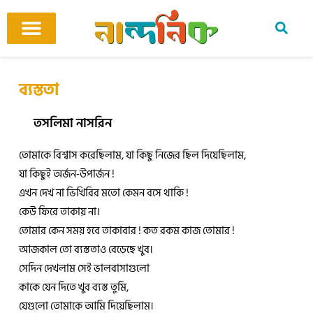
Skip
to
content
আমাদের ঘর
কবি ও কবিতা
বিষয়ভিত্তিক কবিতা
অনুবাদ কবিতা
শিশু-কিশোর
আবহ সঙ্গীত
ব্যস্ততা
তসলিমা নাসরিন
তোমাকে বিশ্বাস করেছিলাম, যা কিছু নিজের ছিল দিয়েছিলাম,
যা কিছুই অর্জন-উপার্জন !
এখন দেখ না ভিখিরির মতো কেমন বসে থাকি !
কেউ ফিরে তাকায় না।
তোমার কেন সময় হবে তাকাবার ! কত রকম কাজ তোমার !
আজকাল তো ব্যস্ততাও বেড়েছে খুব।
সেদিন দেখলাম সেই ভালবাসাগুলো
কাকে যেন দিতে খুব ব্যস্ত তুমি,
যেগুলো তোমাকে আমি দিয়েছিলাম।