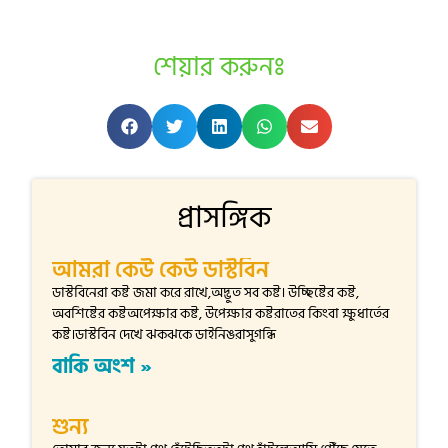
শেয়ার করুনঃ
প্রাসঙ্গিক
আমরা কেউ কেউ ডাস্টবিন
ডাস্টবিনেরা কষ্ট জমা করে রাখে,অদ্ভুত সব কষ্ট। উচ্ছিষ্টের কষ্ট,
অবশিষ্টের কষ্টঅপেক্ষার কষ্ট, উপেক্ষার কষ্টরাতের কিংবা ক্ষুধার্তের
কষ্ট।ডাস্টবিন দেখে ঝকঝকে ডাইনিঙরাসুগন্ধি
বাকি অংশ »
শুন্য