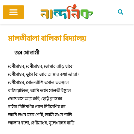
Skip
to
content
আমাদের ঘর
কবি ও কবিতা
বিষয়ভিত্তিক কবিতা
অনুবাদ কবিতা
শিশু-কিশোর
আবহ সঙ্গীত
মালতীবালা বালিকা বিদ্যালয়
জয় গোস্বামী
বেণীমাধব, বেণীমাধব, তোমার বাড়ি যাবো
বেণীমাধব, তুমি কি আর আমার কথা ভাবো?
বেণীমাধব, মোহনবাঁশি তমাল তরুমূলে
বাজিয়েছিলে, আমি তখন মালতী ইস্কুলে
ডেস্কে বসে অঙ্ক করি, ছোট্ট ক্লাসঘর
বাইরে দিদিমণির পাশে দিদিমণির বর
আমি তখন নবম শ্রেণী, আমি তখন শাড়ি
আলাপ হলো, বেণীমাধব, সুলেখাদের বাড়ি