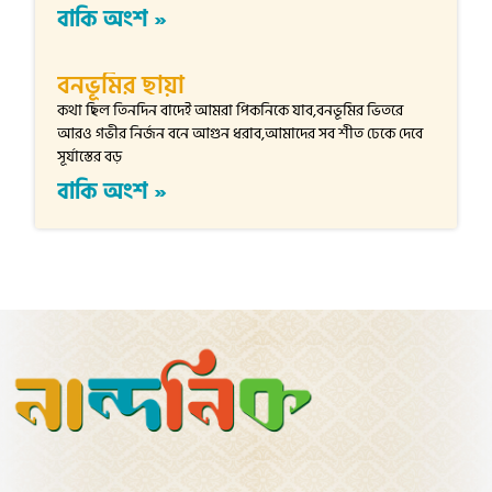
বাকি অংশ »
বনভূমির ছায়া
কথা ছিল তিনদিন বাদেই আমরা পিকনিকে যাব,বনভূমির ভিতরে
আরও গভীর নির্জন বনে আগুন ধরাব,আমাদের সব শীত ঢেকে দেবে
সূর্যাস্তের বড়
বাকি অংশ »