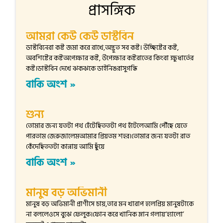
প্রাসঙ্গিক
আমরা কেউ কেউ ডাস্টবিন
ডাস্টবিনেরা কষ্ট জমা করে রাখে,অদ্ভুত সব কষ্ট। উচ্ছিষ্টের কষ্ট,
অবশিষ্টের কষ্টঅপেক্ষার কষ্ট, উপেক্ষার কষ্টরাতের কিংবা ক্ষুধার্তের
কষ্ট।ডাস্টবিন দেখে ঝকঝকে ডাইনিঙরাসুগন্ধি
বাকি অংশ »
শুন্য
তোমার জন্য যতটা পথ হেঁটেছিততটা পথ হাঁটলেআমি পৌঁছে যেতে
পারতাম জেরুজালেমআমার প্রিয়তম শহর।তোমার জন্য যতটা রাত
কেঁদেছিততটা কান্নায় আমি ছুঁয়ে
বাকি অংশ »
মানুষ বড় অভিমানী
মানুষ বড় অভিমানী প্রাণীসে চায়,তার মন খারাপ হলেপ্রিয় মানুষটাকে
না বললেওসে বুঝে ফেলুক।ফোন করে খানিক ম্লান গলায়‘হ্যালো’