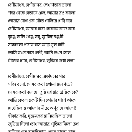
বেণীমাধব, বেণীমাধব, লেখাপড়ায় ভালো
শহর থেকে বেড়াতে এলে, আমার রঙ কালো
তোমায় দেখে এক দৌড়ে পালিয়ে গেছি ঘরে
বেণীমাধব, আমার বাবা দোকানে কাজ করে
কুঞ্জে অলি গুঞ্জে তবু, ফুটেছে মঞ্জরী
সন্ধেবেলা পড়তে বসে অঙ্কে ভুল করি
আমি তখন নবম শ্রেণী, আমি তখন ষোল
ব্রীজের ধারে, বেণীমাধব, লুকিয়ে দেখা হলো
বেণীমাধব, বেণীমাধব, এতদিনের পরে
সত্যি বলো, সে সব কথা এখনো মনে পড়ে?
সে সব কথা বলেছো তুমি তোমার প্রেমিকাকে?
আমি কেবল একটি দিন তোমার পাশে তাকে
দেখেছিলাম আলোর নীচে; অপূর্ব সে আলো!
স্বীকার করি, দুজনকেই মানিয়েছিল ভালো
জুড়িয়ে দিলো চোখ আমার, পুড়িয়ে দিলো চেখ