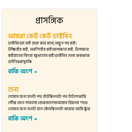
প্রাসঙ্গিক
আমরা কেউ কেউ ডাস্টবিন
ডাস্টবিনেরা কষ্ট জমা করে রাখে,অদ্ভুত সব কষ্ট।
উচ্ছিষ্টের কষ্ট, অবশিষ্টের কষ্টঅপেক্ষার কষ্ট, উপেক্ষার
কষ্টরাতের কিংবা ক্ষুধার্তের কষ্ট।ডাস্টবিন দেখে ঝকঝকে
ডাইনিঙরাসুগন্ধি
বাকি অংশ »
শুন্য
তোমার জন্য যতটা পথ হেঁটেছিততটা পথ হাঁটলেআমি
পৌঁছে যেতে পারতাম জেরুজালেমআমার প্রিয়তম শহর।
তোমার জন্য যতটা রাত কেঁদেছিততটা কান্নায় আমি ছুঁয়ে
বাকি অংশ »