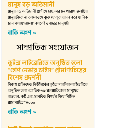
মানুষ বড় অভিমানী
মানুষ বড় অভিমানী প্রাণীসে চায়,তার মন খারাপ হলেপ্রিয়
মানুষটাকে না বললেওসে বুঝে ফেলুক।ফোন করে খানিক
ম্লান গলায়‘হ্যালো’ বলতেই ওপারের মানুষটা
বাকি অংশ »
সাম্প্রতিক সংযোজন
কুইন্স লাইব্রেরিতে অনুষ্ঠিত হলো
“হোপ নেভার ডাইস” প্রামাণ্যচিত্রের
বিশেষ প্রদর্শনী
নিজস্ব প্রতিবেদক নিউইয়র্কের কুইন্স পাবলিক লাইব্রেরিতে
অনুষ্ঠিত হলো কোভিড-১৯ মহামারিকালে মানুষের
বাস্তবতা, কষ্ট এবং মানবিক বিপর্যয় নিয়ে নির্মিত
প্রামাণ্যচিত্র “Hope
বাকি অংশ »