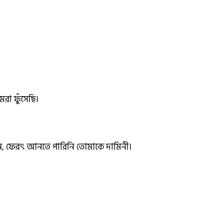
রা ফুঁসেছি।
নি, ফেরৎ আনতে পারিনি তোমাকে দামিনী।