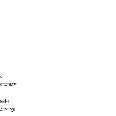
ের
মার আকাশ
িমান’
ে আসা সুখ