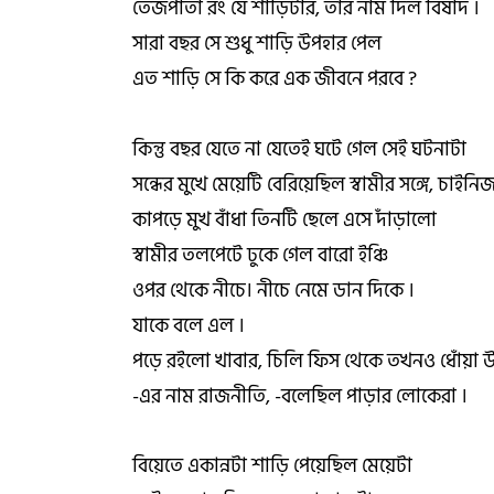
তেজপাতা রং যে শাড়িটার, তার নাম দিল বিষাদ ।
সারা বছর সে শুধু শাড়ি উপহার পেল
এত শাড়ি সে কি করে এক জীবনে পরবে ?
কিন্তু বছর যেতে না যেতেই ঘটে গেল সেই ঘটনাটা
সন্ধের মুখে মেয়েটি বেরিয়েছিল স্বামীর সঙ্গে, চাইনি
কাপড়ে মুখ বাঁধা তিনটি ছেলে এসে দাঁড়ালো
স্বামীর তলপেটে ঢুকে গেল বারো ইঞ্চি
ওপর থেকে নীচে। নীচে নেমে ডান দিকে ।
যাকে বলে এল ।
পড়ে রইলো খাবার, চিলি ফিস থেকে তখনও ধোঁয়া উ
-এর নাম রাজনীতি, -বলেছিল পাড়ার লোকেরা ।
বিয়েতে একান্নটা শাড়ি পেয়েছিল মেয়েটা