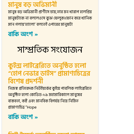
মানুষ বড় অভিমানী
মানুষ বড় অভিমানী প্রাণীসে চায়,তার মন খারাপ হলেপ্রিয়
মানুষটাকে না বললেওসে বুঝে ফেলুক।ফোন করে খানিক
ম্লান গলায়‘হ্যালো’ বলতেই ওপারের মানুষটা
বাকি অংশ »
সাম্প্রতিক সংযোজন
কুইন্স লাইব্রেরিতে অনুষ্ঠিত হলো
“হোপ নেভার ডাইস” প্রামাণ্যচিত্রের
বিশেষ প্রদর্শনী
নিজস্ব প্রতিবেদক নিউইয়র্কের কুইন্স পাবলিক লাইব্রেরিতে
অনুষ্ঠিত হলো কোভিড-১৯ মহামারিকালে মানুষের
বাস্তবতা, কষ্ট এবং মানবিক বিপর্যয় নিয়ে নির্মিত
প্রামাণ্যচিত্র “Hope
বাকি অংশ »