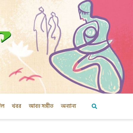
ইল
খবর
আবহ সঙ্গীত
অন্যান্য