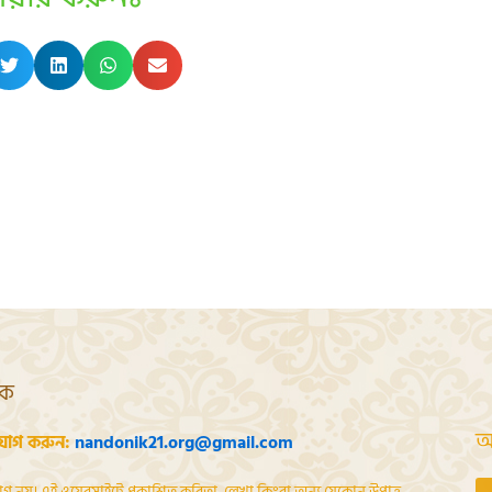
শক
আ
যোগ করুন:
nandonik21.org@gmail.com
োগ নয়। এই ওয়েবসাইটে প্রকাশিত কবিতা, লেখা কিংবা অন্য যেকোন উপাত্ত