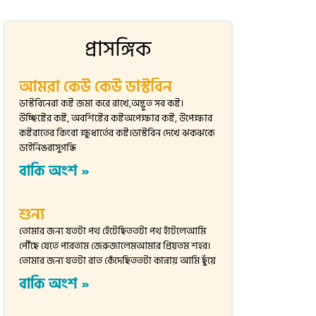
প্রাসঙ্গিক
আমরা কেউ কেউ ডাস্টবিন
ডাস্টবিনেরা কষ্ট জমা করে রাখে,অদ্ভুত সব কষ্ট।
উচ্ছিষ্টের কষ্ট, অবশিষ্টের কষ্টঅপেক্ষার কষ্ট, উপেক্ষার
কষ্টরাতের কিংবা ক্ষুধার্তের কষ্ট।ডাস্টবিন দেখে ঝকঝকে
ডাইনিঙরাসুগন্ধি
বাকি অংশ »
শুন্য
তোমার জন্য যতটা পথ হেঁটেছিততটা পথ হাঁটলেআমি
পৌঁছে যেতে পারতাম জেরুজালেমআমার প্রিয়তম শহর।
তোমার জন্য যতটা রাত কেঁদেছিততটা কান্নায় আমি ছুঁয়ে
বাকি অংশ »