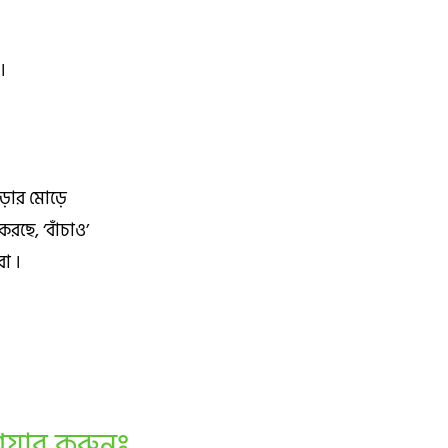
।
ড়ার মোড়ে
করছে, ‘বাঁচাও’
রা ।
েয়ার করুনঃ