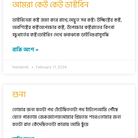
আমরা কেউ কেউ ডাস্টবিন
ডাস্টবিনেরা কষ্ট জমা করে রাখে,অদ্ভুত সব কষ্ট। উচ্ছিষ্টের কষ্ট,
অবশিষ্টের কষ্টঅপেক্ষার কষ্ট, উপেক্ষার কষ্টরাতের কিংবা
ক্ষুধার্তের কষ্ট।ডাস্টবিন দেখে ঝকঝকে ডাইনিঙরাসুগন্ধি
বাকি অংশ »
Nandonik
February 11, 2024
শুন্য
তোমার জন্য যতটা পথ হেঁটেছিততটা পথ হাঁটলেআমি পৌঁছে
যেতে পারতাম জেরুজালেমআমার প্রিয়তম শহর।তোমার জন্য
যতটা রাত কেঁদেছিততটা কান্নায় আমি ছুঁয়ে