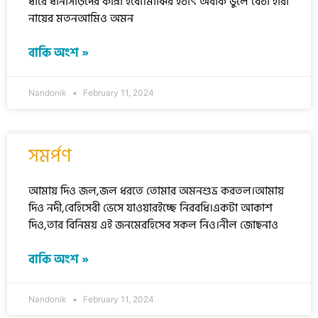
ধারে ধানসিঁড়িদের কান্না হবো।মাঝির হঠাৎ অবাক ভুলে বৈঠা হারা
নায়ের মতনআমিও অমন
বাকি অংশ »
Nandonik
February 11, 2024
সমর্পণ
আমায় দিও জল,জল ধরতে তোমার অমনশুভ্র করতল।আমায়
দিও নদী,বেহিসেবী ভেসে যাওয়ারইচ্ছে নিরবধি।একটা আকাশ
দিও,তার বিনিময় এই জনমেরহিসেব সকল নিও।নীল জোছনাও
বাকি অংশ »
Nandonik
February 11, 2024