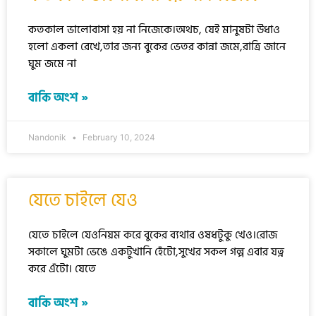
কতকাল ভালোবাসা হয় না নিজেকে।অথচ, যেই মানুষটা উধাও
হলো একলা রেখে,তার জন্য বুকের ভেতর কান্না জমে,রাত্রি জানে
ঘুম জমে না
বাকি অংশ »
Nandonik
February 10, 2024
যেতে চাইলে যেও
যেতে চাইলে যেওনিয়ম করে বুকের ব্যথার ওষধটুকু খেও।রোজ
সকালে ঘুমটা ভেঙে একটুখানি হেঁটো,সুখের সকল গল্প এবার যত্ন
করে এঁটো। যেতে
বাকি অংশ »