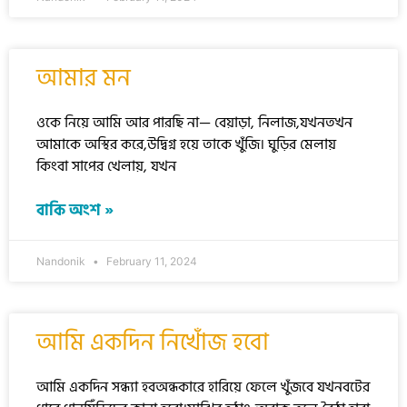
আমার মন
ওকে নিয়ে আমি আর পারছি না— বেয়াড়া, নিলাজ,যখনতখন
আমাকে অস্থির করে,উদ্বিগ্ন হয়ে তাকে খুঁজি। ঘুড়ির মেলায়
কিংবা সাপের খেলায়, যখন
বাকি অংশ »
Nandonik
February 11, 2024
আমি একদিন নিখোঁজ হবো
আমি একদিন সন্ধ্যা হবঅন্ধকারে হারিয়ে ফেলে খুঁজবে যখনবটের