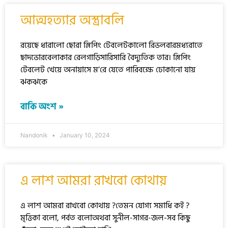
আত্মহত্যার অস্ত্রাবলি
রয়েছে ধারালো ছোরা স্লিপিং টেবলেটকালো রিভলবারমধ্যরাতে
ছাদভোরবেলাকার রেলগাড়িসারিসারি বৈদ্যুতিক তার। স্লিপিং
টেবলেট খেয়ে অনায়াসে ম’রে যেতে পারিবক্ষে ঢোকানো যায়
ঝকঝকে
বাকি অংশ »
Nandonik
January 10, 2024
এ লাশ আমরা রাখবো কোথায়
এ লাশ আমরা রাখবো কোথায় ?তেমন যোগ্য সমাধি কই ?
মৃত্তিকা বলো, পর্বত বলোঅথবা সুনীল-সাগর-জল-সব কিছু