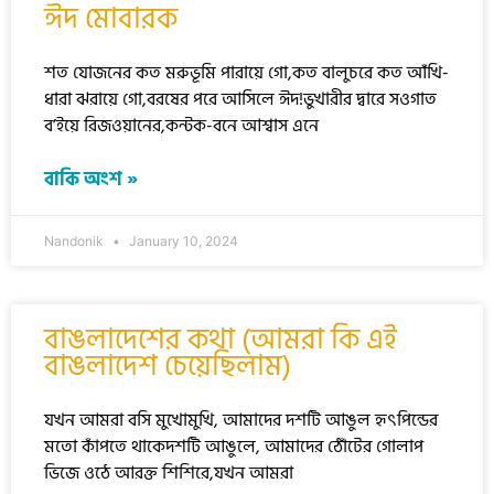
ঈদ মোবারক
শত যোজনের কত মরুভূমি পারায়ে গো,কত বালুচরে কত আঁখি-
ধারা ঝরায়ে গো,বরষের পরে আসিলে ঈদ!ভুখারীর দ্বারে সওগাত
ব’ইয়ে রিজওয়ানের,কন্টক-বনে আশ্বাস এনে
বাকি অংশ »
Nandonik
January 10, 2024
বাঙলাদেশের কথা (আমরা কি এই
বাঙলাদেশ চেয়েছিলাম)
যখন আমরা বসি মুখোমুখি, আমাদের দশটি আঙুল হৃৎপিন্ডের
মতো কাঁপতে থাকেদশটি আঙুলে, আমাদের ঠোঁটের গোলাপ
ভিজে ওঠে আরক্ত শিশিরে,যখন আমরা