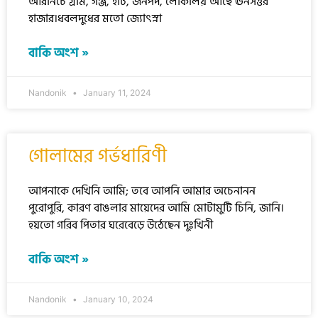
আরনিচে গ্রাম, গঞ্জ, হাট, জনপদ, লোকালয় আছে ঊনসত্তর
হাজার।ধবলদুধের মতো জ্যোৎস্না
বাকি অংশ »
Nandonik
January 11, 2024
গোলামের গর্ভধারিণী
আপনাকে দেখিনি আমি; তবে আপনি আমার অচেনানন
পুরোপুরি, কারণ বাঙলার মায়েদের আমি মোটামুটি চিনি, জানি।
হয়তো গরিব পিতার ঘরেবেড়ে উঠেছেন দুঃখিনী
বাকি অংশ »
Nandonik
January 10, 2024