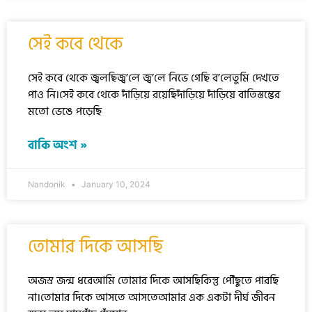
সেই কবে থেকে
সেই কবে থেকে জ্বলছিজ্ব’লে জ্ব’লে নিভে গেছি ব’লেতুমি দেখতে
পাও নি।সেই কবে থেকে দাঁড়িয়ে রয়েছিদাঁড়িয়ে দাঁড়িয়ে বাতিস্তম্ভের
মতো ভেঙে পড়েছি
বাকি অংশ »
Nandonik
January 10, 2024
তোমার দিকে আসছি
অজস্র জন্ম ধরেআমি তোমার দিকে আসছিকিন্তু পৌঁছুতে পারছি
না।তোমার দিকে আসতে আসতেআমার এক একটা দীর্ঘ জীবন