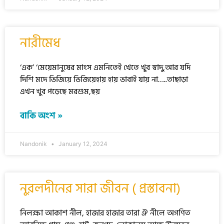
নারীমেধ
‘এক’ ‘মেয়েমানুষের মাংস এমনিতেই খেতে খুব স্বাদু,আর যদি
দিশি মদে ভিজিয়ে ভিজিয়েহায় হায় ভাবাই যায় না…..তাছাড়া
এখন খুব পড়েছে মরশুম,ছয়
বাকি অংশ »
Nandonik
January 12, 2024
নুরলদীনের সারা জীবন ( প্রস্তাবনা)
নিলক্ষা আকাশ নীল, হাজার হাজার তারা ঐ নীলে অগণিত