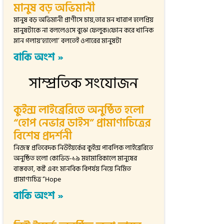
মানুষ বড় অভিমানী
মানুষ বড় অভিমানী প্রাণীসে চায়,তার মন খারাপ হলেপ্রিয়
মানুষটাকে না বললেওসে বুঝে ফেলুক।ফোন করে খানিক
ম্লান গলায়‘হ্যালো’ বলতেই ওপারের মানুষটা
বাকি অংশ »
সাম্প্রতিক সংযোজন
কুইন্স লাইব্রেরিতে অনুষ্ঠিত হলো
“হোপ নেভার ডাইস” প্রামাণ্যচিত্রের
বিশেষ প্রদর্শনী
নিজস্ব প্রতিবেদক নিউইয়র্কের কুইন্স পাবলিক লাইব্রেরিতে
অনুষ্ঠিত হলো কোভিড-১৯ মহামারিকালে মানুষের
বাস্তবতা, কষ্ট এবং মানবিক বিপর্যয় নিয়ে নির্মিত
প্রামাণ্যচিত্র “Hope
বাকি অংশ »