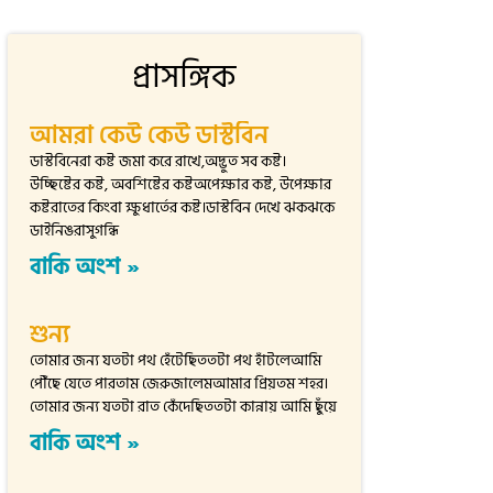
প্রাসঙ্গিক
আমরা কেউ কেউ ডাস্টবিন
ডাস্টবিনেরা কষ্ট জমা করে রাখে,অদ্ভুত সব কষ্ট।
উচ্ছিষ্টের কষ্ট, অবশিষ্টের কষ্টঅপেক্ষার কষ্ট, উপেক্ষার
কষ্টরাতের কিংবা ক্ষুধার্তের কষ্ট।ডাস্টবিন দেখে ঝকঝকে
ডাইনিঙরাসুগন্ধি
বাকি অংশ »
শুন্য
তোমার জন্য যতটা পথ হেঁটেছিততটা পথ হাঁটলেআমি
পৌঁছে যেতে পারতাম জেরুজালেমআমার প্রিয়তম শহর।
তোমার জন্য যতটা রাত কেঁদেছিততটা কান্নায় আমি ছুঁয়ে
বাকি অংশ »